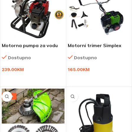
Motorna pumpa za vodu
Motorni trimer Simplex
Simplex JP-WP26
Njemačka garancija
Dostupno
Dostupno
239.00
KM
165.00
KM
DODAJ U KORPU
DODAJ U KORPU
-38%