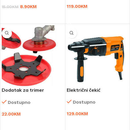
119.00
KM
8.90
KM
15.00
KM
DODAJ U KORPU
DODAJ U KORPU
Dodatak za trimer
Električni čekić
Weeder Plate 2 kompleta
Dostupno
Dostupno
129.00
KM
22.00
KM
DODAJ U KORPU
DODAJ U KORPU