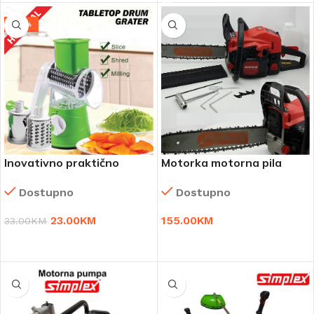
-30%
Inovativno praktično
Motorka motorna pila
rende
njemacki kvalitet
Dostupno
Dostupno
23.00
KM
155.00
KM
33.00
KM
DODAJ U KORPU
DODAJ U KORPU