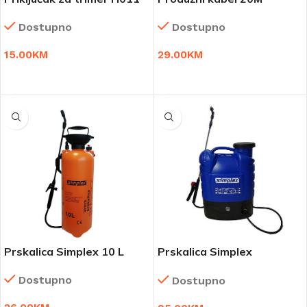
Dostupno
Dostupno
15.00
KM
29.00
KM
DODAJ U KORPU
DODAJ U KORPU
Prskalica Simplex 10 L
Prskalica Simplex
akumulatorska elektricna
Dostupno
Dostupno
profi