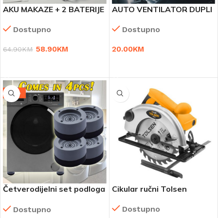
AKU MAKAZE + 2 BATERIJE
AUTO VENTILATOR DUPLI
21V + KOFER
12/24V
Dostupno
Dostupno
58.90
KM
20.00
KM
64.90
KM
DODAJ U KORPU
DODAJ U KORPU
-41%
Četverodijelni set podloga
Cikular ručni Tolsen
protiv buke i klizanja za
Dostupno
Dostupno
veš mašinu