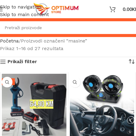
Skip to navigation
0.00
K
Skip to main content
Početna
Proizvodi označeni “masine”
Prikaz 1–16 od 27 rezultata
Prikaži filter
-9%