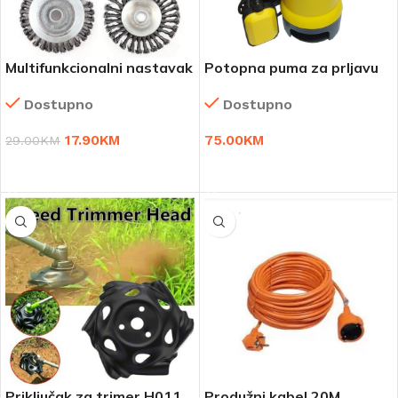
Multifunkcionalni nastavak
Potopna puma za prljavu
za trimer – WireBrush
vodu 400 W
Dostupno
Dostupno
17.90
KM
75.00
KM
29.00
KM
DODAJ U KORPU
DODAJ U KORPU
Priključak za trimer H011
Produžni kabel 20M