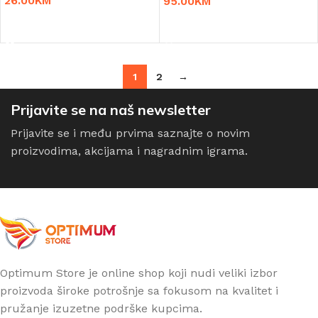
26.00
KM
95.00
KM
DODAJ U KORPU
DODAJ U KORPU
1
2
→
Prijavite se na naš newsletter
Prijavite se i među prvima saznajte o novim
proizvodima, akcijama i nagradnim igrama.
Optimum Store je online shop koji nudi veliki izbor
proizvoda široke potrošnje sa fokusom na kvalitet i
pružanje izuzetne podrške kupcima.