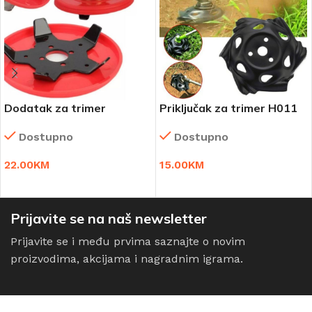
Dodatak za trimer
Priključak za trimer H011
Weeder Plate 2 kompleta
Dostupno
Dostupno
15.00
KM
22.00
KM
DODAJ U KORPU
DODAJ U KORPU
Prijavite se na naš newsletter
Prijavite se i među prvima saznajte o novim
proizvodima, akcijama i nagradnim igrama.