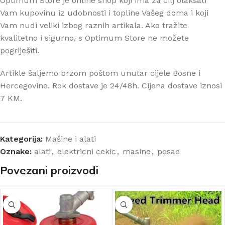
Optimum Store je online shop koji ima za cilj olakšati
Vam kupovinu iz udobnosti i topline Vašeg doma i koji
Vam nudi veliki izbog raznih artikala. Ako tražite
kvalitetno i sigurno, s Optimum Store ne možete
pogriješiti.
Artikle šaljemo brzom poštom unutar cijele Bosne i
Hercegovine. Rok dostave je 24/48h. Cijena dostave iznosi
7 KM.
Kategorija:
Mašine i alati
Oznake:
alati
,
elektricni cekic
,
masine
,
posao
Povezani proizvodi