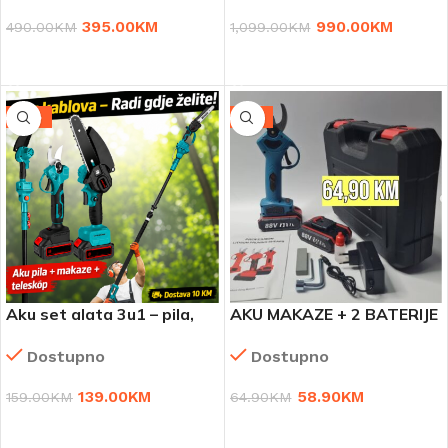
395.00
KM
990.00
KM
490.00
KM
1,099.00
KM
DODAJ U KORPU
DODAJ U KORPU
-13%
-9%
Aku set alata 3u1 – pila,
AKU MAKAZE + 2 BATERIJE
makaze i teleskopski štap
21V + KOFER
Dostupno
Dostupno
2 m
139.00
KM
58.90
KM
159.00
KM
64.90
KM
DODAJ U KORPU
DODAJ U KORPU