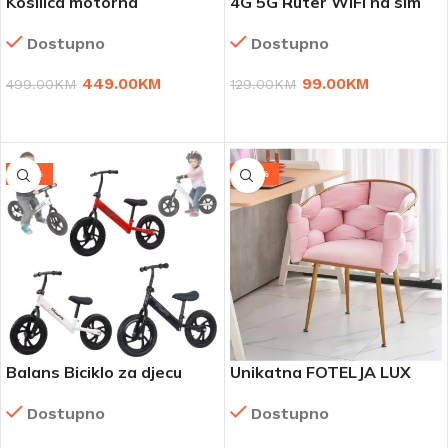
Kosilica motorna
4G 5G Ruter WIFI na sim
samohodna Simplex 40Z-L
karticu
Dostupno
Dostupno
449.00
KM
99.00
KM
499.00
KM
129.00
KM
DODAJ U KORPU
DODAJ U KORPU
-17%
-38%
Balans Biciklo za djecu
Unikatna FOTELJA LUX
Dostupno
Dostupno