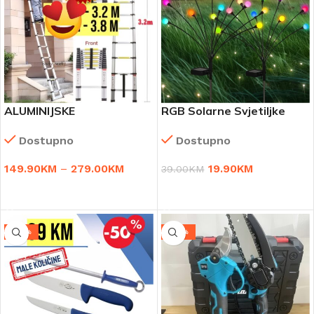
ALUMINIJSKE
RGB Solarne Svjetiljke
TELESKOPSKE LJESTVE
Svitac – 2 komada
Dostupno
Dostupno
149.90
KM
–
279.00
KM
19.90
KM
39.00
KM
ODABERI OPCIJE
DODAJ U KORPU
-43%
-34%