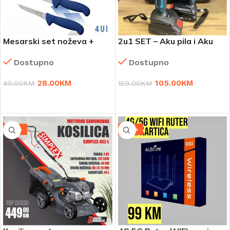
Mesarski set noževa +
2u1 SET – Aku pila i Aku
masat
makaze
Dostupno
Dostupno
28.00
KM
105.00
KM
49.00
KM
159.00
KM
DODAJ U KORPU
DODAJ U KORPU
-10%
-23%