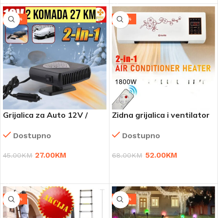
-40%
-24%
Grijalica za Auto 12V /
Zidna grijalica i ventilator
150W – Set od 2 Komada
2u1
Dostupno
Dostupno
27.00
KM
52.00
KM
45.00
KM
68.00
KM
DODAJ U KORPU
DODAJ U KORPU
-24%
-49%