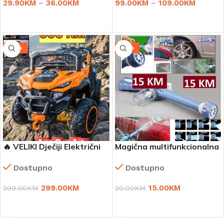
29.90
KM
–
36.00
KM
99.00
KM
–
109.00
KM
ODABERI OPCIJE
ODABERI OPCIJE
-25%
-25%
🔥 VELIKI Dječiji Električni
Magična multifunkcionalna
Džip – sa daljinskim
prskalica
Dostupno
Dostupno
upravljačem 🚗⚡
299.00
KM
15.00
KM
399.00
KM
20.00
KM
ODABERI OPCIJE
DODAJ U KORPU