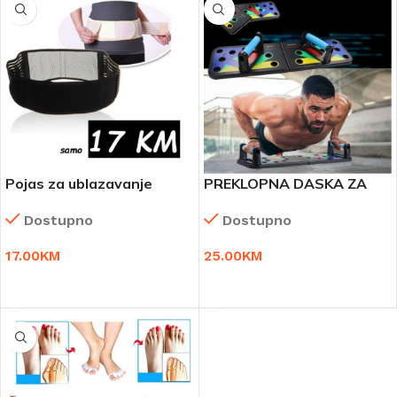
Pojas za ublazavanje
PREKLOPNA DASKA ZA
bolova u lumbalnom dijelu
SKLEKOVE
Dostupno
Dostupno
kičme!
17.00
KM
25.00
KM
DODAJ U KORPU
DODAJ U KORPU