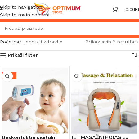
Skip to navigation
0.00
K
Skip to main content
Početna
Ljepota i zdravlje
Prikaz svih 9 rezultata
Prikaži filter
-21%
Beskontaktni digitalni
JET MASAŽNI POJAS za