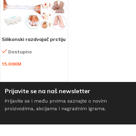
Silikonski razdvajač prstiju
i korektor za čukljeve 1+1
Dostupno
Gratis
15.00
KM
DODAJ U KORPU
Prijavite se na naš newsletter
Prijavite se i među prvima saznajte o novim
proizvodima, akcijama i nagradnim igrama.