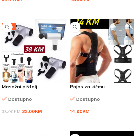
DODAJ U KORPU
DODAJ U KORPU
-16%
Masažni pištolj
Pojas za kičmu
Dostupno
Dostupno
32.00
KM
14.90
KM
38.00
KM
DODAJ U KORPU
ODABERI OPCIJE