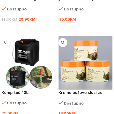
toplomjer
vrat,ramena,leđa
Dostupno
Dostupno
29.90
KM
45.00
KM
38.00
KM
DODAJ U KORPU
DODAJ U KORPU
Kamp tuš 40L
Krema puževe sluzi za
podmlađivanje (1+1
Dostupno
Dostupno
gratis)
25.00
KM
15.90
KM