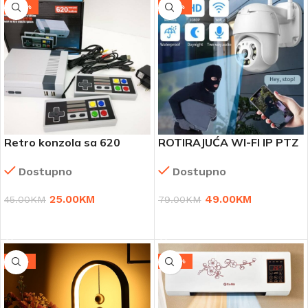
-44%
-38%
Retro konzola sa 620
ROTIRAJUĆA WI-FI IP PTZ
ugrađenih igara + 2
VANJSKA KAMERA
Dostupno
Dostupno
džojstika
25.00
KM
49.00
KM
45.00
KM
79.00
KM
DODAJ U KORPU
DODAJ U KORPU
-51%
-24%