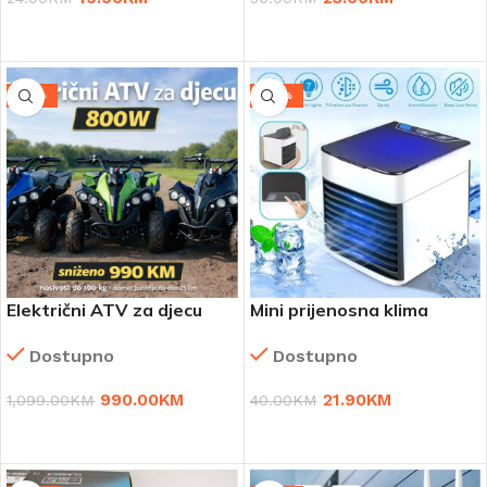
DODAJ U KORPU
DODAJ U KORPU
-10%
-45%
Električni ATV za djecu
Mini prijenosna klima
800W
SAMO 21.90 KM
Dostupno
Dostupno
990.00
KM
21.90
KM
1,099.00
KM
40.00
KM
DODAJ U KORPU
DODAJ U KORPU