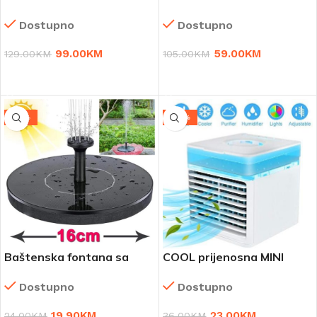
karticu
KAMERA
Dostupno
Dostupno
99.00
KM
59.00
KM
129.00
KM
105.00
KM
DODAJ U KORPU
DODAJ U KORPU
-17%
-36%
Baštenska fontana sa
COOL prijenosna MINI
solarnim napajanjem
KLIMA
Dostupno
Dostupno
19.90
KM
23.00
KM
24.00
KM
36.00
KM