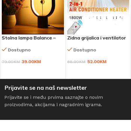
Stolna lampa Balance –
Zidna grijalica i ventilator
Heng lamp
2u1
Dostupno
Dostupno
39.00
KM
52.00
KM
79.00
KM
68.00
KM
DODAJ U KORPU
DODAJ U KORPU
Prijavite se na naš newsletter
Prijavite se i među prvima saznajte o novim
proizvodima, akcijama i nagradnim igrama.