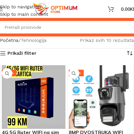
Skip to navigation
0.00
K
Skip to main content
Početna
Tehnologija
Prikaz svih 10 rezultata
Prikaži filter
-23%
-44%
4G 5G Ruter WIFI na sim
8MP DVOSTRUKA WIFI