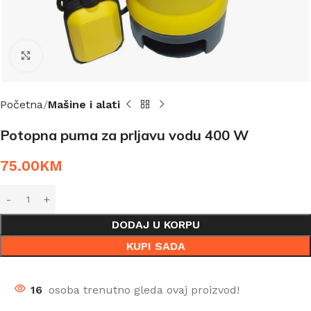
Click to enlarge
Početna
Mašine i alati
Potopna puma za prljavu vodu 400 W
75.00
KM
DODAJ U KORPU
KUPI SADA
16
osoba trenutno gleda ovaj proizvod!