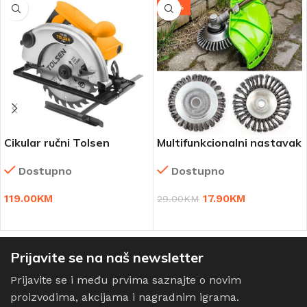
-38%
Cikular ručni Tolsen
Multifunkcionalni nastavak
za trimer – WireBrush
Dostupno
Dostupno
119.00
KM
17.90
KM
29.00
KM
DODAJ U KORPU
DODAJ U KORPU
Prijavite se na naš newsletter
Prijavite se i među prvima saznajte o novim
proizvodima, akcijama i nagradnim igrama.