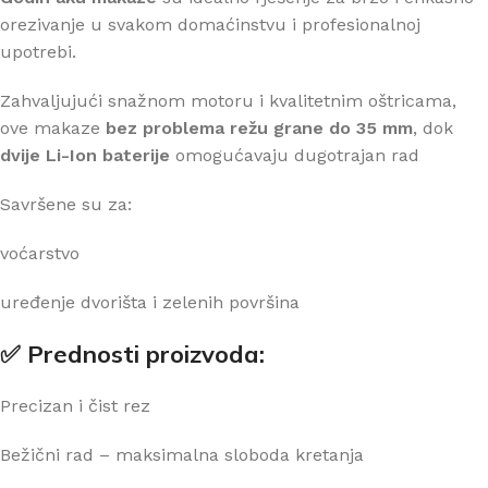
orezivanje u svakom domaćinstvu i profesionalnoj
upotrebi.
Zahvaljujući snažnom motoru i kvalitetnim oštricama,
ove makaze
bez problema režu grane do 35 mm
, dok
dvije Li-Ion baterije
omogućavaju dugotrajan rad
Savršene su za:
voćarstvo
uređenje dvorišta i zelenih površina
✅ Prednosti proizvoda:
Precizan i čist rez
Bežični rad – maksimalna sloboda kretanja