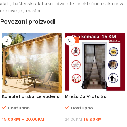
alati
,
baštenski alat aku
,
dvoriste
,
električne makaze za
orezivanje
,
masine
Povezani proizvodi
-30%
Komplet prskalice vodena
Mreža Za Vrata Sa
magla
Magnetima Protiv
Dostupno
Dostupno
Insekata 1+1 GRATIS
15.00
KM
–
20.00
KM
16.90
KM
24.00
KM