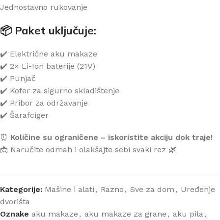
Jednostavno rukovanje
📦 Paket uključuje:
✔️ Električne aku makaze
✔️ 2× Li-Ion baterije (21V)
✔️ Punjač
✔️ Kofer za sigurno skladištenje
✔️ Pribor za održavanje
✔️ Šarafciger
⏰
Količine su ograničene – iskoristite akciju dok traje!
📩 Naručite odmah i olakšajte sebi svaki rez 🌿
Kategorije:
Mašine i alati
,
Razno
,
Sve za dom
,
Uređenje
dvorišta
Oznake
aku makaze
,
aku makaze za grane
,
aku pila
,