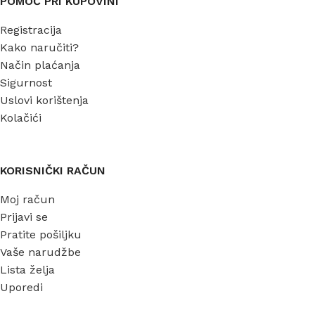
POMOĆ PRI KUPOVINI
Registracija
Kako naručiti?
Način plaćanja
Sigurnost
Uslovi korištenja
Kolačići
KORISNIČKI RAČUN
Moj račun
Prijavi se
Pratite pošiljku
Vaše narudžbe
Lista želja
Uporedi