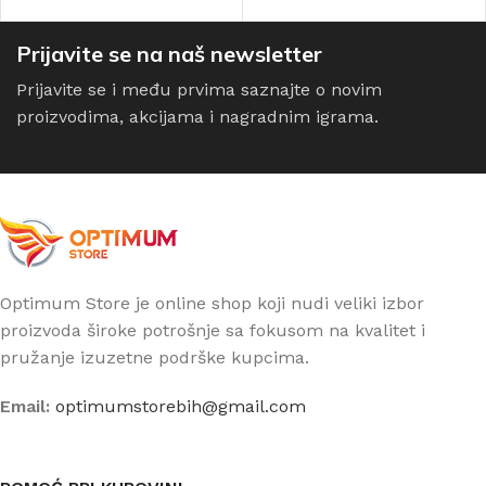
ODABERI OPCIJE
DODAJ U KORPU
Prijavite se na naš newsletter
Prijavite se i među prvima saznajte o novim
proizvodima, akcijama i nagradnim igrama.
Optimum Store je online shop koji nudi veliki izbor
proizvoda široke potrošnje sa fokusom na kvalitet i
pružanje izuzetne podrške kupcima.
Email:
optimumstorebih@gmail.com