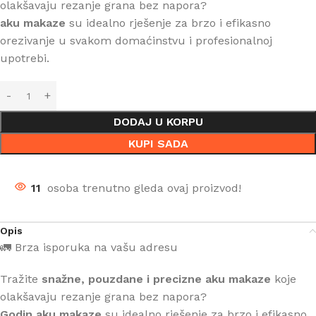
olakšavaju rezanje grana bez napora?
aku makaze
su idealno rješenje za brzo i efikasno
orezivanje u svakom domaćinstvu i profesionalnoj
upotrebi.
DODAJ U KORPU
KUPI SADA
11
osoba trenutno gleda ovaj proizvod!
Opis
🚛 Brza isporuka na vašu adresu
Tražite
snažne, pouzdane i precizne aku makaze
koje
olakšavaju rezanje grana bez napora?
Godin aku makaze
su idealno rješenje za brzo i efikasno