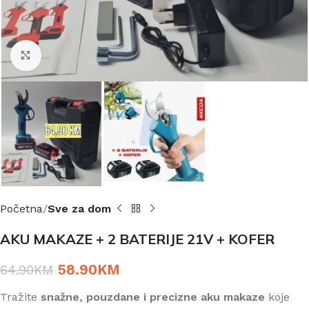
Click to enlarge
Početna
Sve za dom
AKU MAKAZE + 2 BATERIJE 21V + KOFER
58.90
KM
64.90
KM
Tražite
snažne, pouzdane i precizne aku makaze
koje