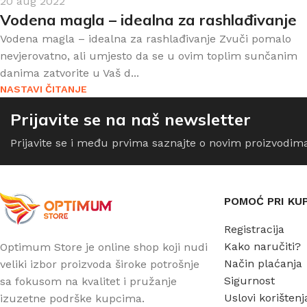
20 aug 2022
Vodena magla – idealna za rashlađivanje
Vodena magla – idealna za rashlađivanje Zvuči pomalo
nevjerovatno, ali umjesto da se u ovim toplim sunčanim
danima zatvorite u Vaš d...
NASTAVI ČITANJE
Prijavite se na naš newsletter
Prijavite se i među prvima saznajte o novim proizvodim
POMOĆ PRI KU
Registracija
Kako naručiti?
Optimum Store je online shop koji nudi
Način plaćanja
veliki izbor proizvoda široke potrošnje
Sigurnost
sa fokusom na kvalitet i pružanje
Uslovi korištenj
izuzetne podrške kupcima.