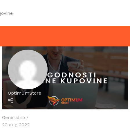
govine
OptimumStore
Generalno
20 aug 2022