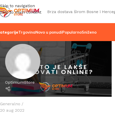
Skip to navigation
Brza dostava širom Bosne i Herce
Skip to main content
ategorije
Trgovina
Novo u ponudi
Popularno
Sniženo
OptimumStore
Generalno
20 aug 2022