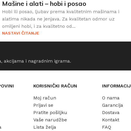
Mašine i alati – hobi i posao
Hobi ili posao, ljubav prema kvalitetnim mašinama i
alatima nikada ne jenjava. Za kvalitetan odmor uz
omiljeni hobi, i za kvalitetno od...
NASTAVI ČITANJE
a, akcijama i nagradnim igrama.
POVINI
KORISNIČKI RAČUN
INFORMACIJ
Moj račun
O nama
Prijavi se
Garancija
Pratite pošiljku
Dostava
Vaše narudžbe
Kontakt
a
Lista želja
FAQ