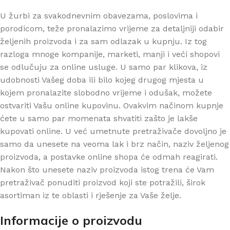
U žurbi za svakodnevnim obavezama, poslovima i
porodicom, teže pronalazimo vrijeme za detaljniji odabir
željenih proizvoda i za sam odlazak u kupnju. Iz tog
razloga mnoge kompanije, marketi, manji i veći shopovi
se odlučuju za online usluge. U samo par klikova, iz
udobnosti Vašeg doba ili bilo kojeg drugog mjesta u
kojem pronalazite slobodno vrijeme i odušak, možete
ostvariti Vašu online kupovinu. Ovakvim načinom kupnje
ćete u samo par momenata shvatiti zašto je lakše
kupovati online. U već umetnute pretraživače dovoljno je
samo da unesete na veoma lak i brz način, naziv željenog
proizvoda, a postavke online shopa će odmah reagirati.
Nakon što unesete naziv proizvoda istog trena će Vam
pretraživač ponuditi proizvod koji ste potražili, širok
asortiman iz te oblasti i rješenje za Vaše želje.
Informacije o proizvodu