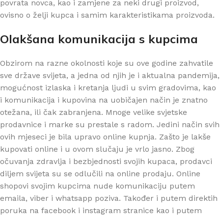
povrata novca, kao i zamjene za neki drugi proizvod,
ovisno o želji kupca i samim karakteristikama proizvoda.
Olakšana komunikacija s kupcima
Obzirom na razne okolnosti koje su ove godine zahvatile
sve države svijeta, a jedna od njih je i aktualna pandemija,
mogućnost izlaska i kretanja ljudi u svim gradovima, kao
i komunikacija i kupovina na uobičajen način je znatno
otežana, ili čak zabranjena. Mnoge velike svjetske
prodavnice i marke su prestale s radom. Jedini način svih
ovih mjeseci je bila upravo online kupnja. Zašto je lakše
kupovati online i u ovom slučaju je vrlo jasno. Zbog
očuvanja zdravlja i bezbjednosti svojih kupaca, prodavci
diljem svijeta su se odlučili na online prodaju. Online
shopovi svojim kupcima nude komunikaciju putem
emaila, viber i whatsapp poziva. Također i putem direktih
poruka na facebook i instagram stranice kao i putem