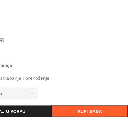
kg
minija
sklapanje i prenošenje
AJ U KORPU
KUPI SADA