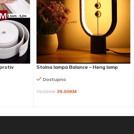
protiv
Stolna lampa Balance – Heng lamp
Dostupno
39.00
KM
79.00
KM
DODAJ U KORPU