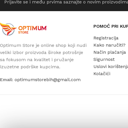
Prijavite se i među prvima saznajte o novim proizvodim
POMOĆ PRI KU
Registracija
Kako naručiti?
Optimum Store je online shop koji nudi
Način plaćanja
veliki izbor proizvoda široke potrošnje
Sigurnost
sa fokusom na kvalitet i pružanje
Uslovi korištenj
izuzetne podrške kupcima.
Kolačići
Email:
optimumstorebih@gmail.com