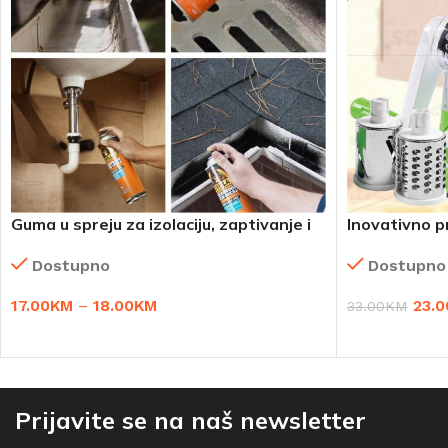
Guma u spreju za izolaciju, zaptivanje i
Inovativno p
lijepljenje 1+1 gratis
Dostupno
Dostupno
23.0
17.00
KM
–
18.00
KM
33.00
KM
DODAJ U KO
ODABERI OPCIJE
Prijavite se na naš newsletter