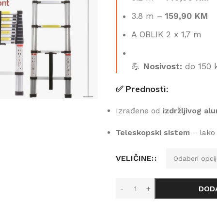
3.8 m –
159,90 KM
A OBLIK 2 x 1,7 m
💪
Nosivost:
do 150 
✅ Prednosti:
Izrađene od
izdržljivog alu
Teleskopski sistem
– lako 
VELIČINE:
DOD