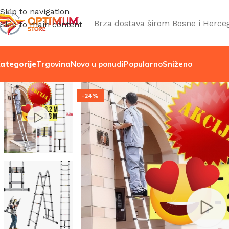
Skip to navigation
Brza dostava širom Bosne i Herce
Skip to main content
ategorije
Trgovina
Novo u ponudi
Popularno
Sniženo
-24%