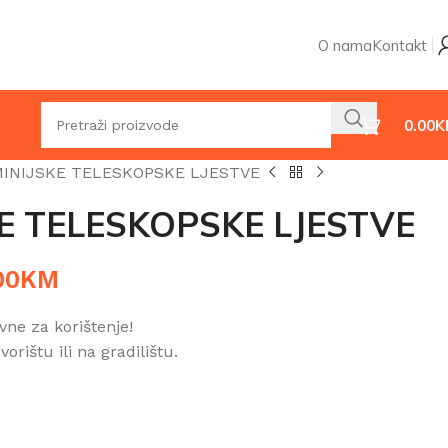
O nama
Kontakt
0.00
K
INIJSKE TELESKOPSKE LJESTVE
E TELESKOPSKE LJESTVE
00
KM
vne za korištenje!
orištu ili na gradilištu.