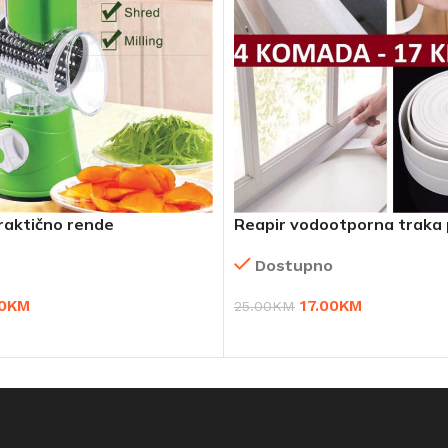
raktično rende
Reapir vodootporna traka 
plijesni
Dostupno
0
KM
17.00
KM
25.00
KM
RPU
DODAJ U KORPU