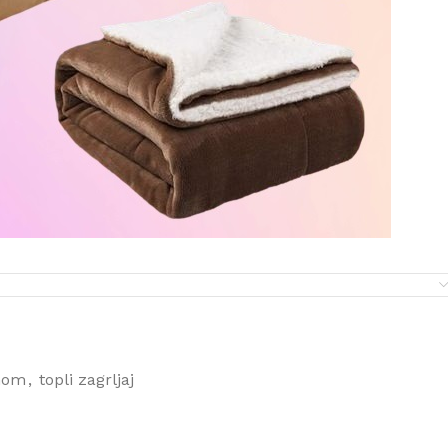
nom
,
topli zagrljaj