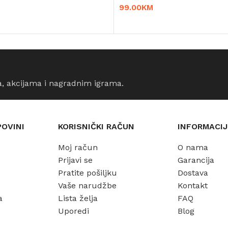
99.00
KM
DODAJ U KORPU
RPU
a, akcijama i nagradnim igrama.
POVINI
KORISNIČKI RAČUN
INFORMACIJ
Moj račun
O nama
Prijavi se
Garancija
Pratite pošiljku
Dostava
Vaše narudžbe
Kontakt
a
Lista želja
FAQ
Uporedi
Blog