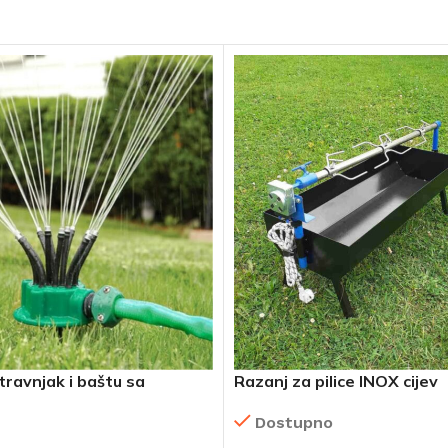
travnjak i baštu sa
Razanj za pilice INOX cijev
 mlaznicama
Dostupno