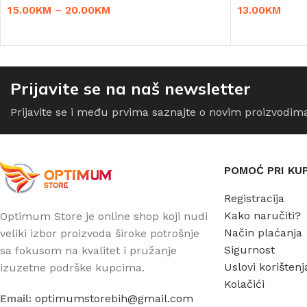
15.00
KM
–
20.00
KM
13.00
KM
ODABERI OPCIJE
DODAJ U KO
Prijavite se na naš newsletter
Prijavite se i među prvima saznajte o novim proizvodim
POMOĆ PRI KU
Registracija
Kako naručiti?
Optimum Store je online shop koji nudi
Način plaćanja
veliki izbor proizvoda široke potrošnje
Sigurnost
sa fokusom na kvalitet i pružanje
Uslovi korištenj
izuzetne podrške kupcima.
Kolačići
Email:
optimumstorebih@gmail.com