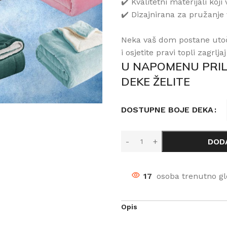
✔️ Kvalitetni materijali koj
✔️ Dizajnirana za pružanje
Neka vaš dom postane utoč
i osjetite pravi topli zagrlja
U NAPOMENU PRIL
DEKE ŽELITE
DOSTUPNE BOJE DEKA
DOD
17
osoba trenutno gl
Opis