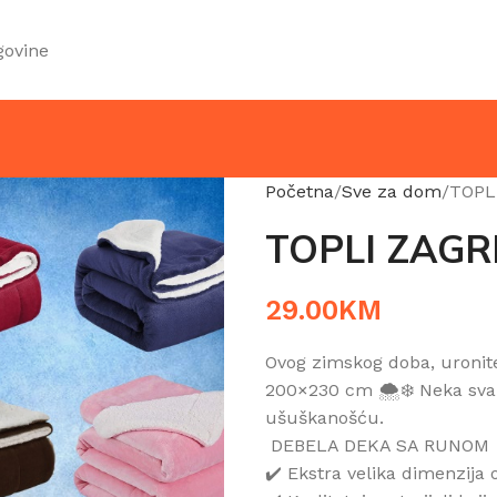
govine
Početna
Sve za dom
TOPL
TOPLI ZAGR
29.00
KM
Ovog zimskog doba, uronit
200×230 cm 🌨️❄️ Neka sva
ušuškanošću.
DEBELA DEKA SA RUNOM
✔️ Ekstra velika dimenzij