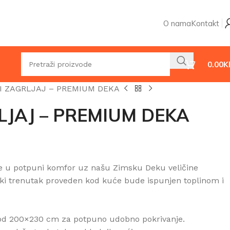
O nama
Kontakt
0.00
K
I ZAGRLJAJ – PREMIUM DEKA
LJAJ – PREMIUM DEKA
e u potpuni komfor uz našu Zimsku Deku veličine
ki trenutak proveden kod kuće bude ispunjen toplinom i
a od 200×230 cm za potpuno udobno pokrivanje.