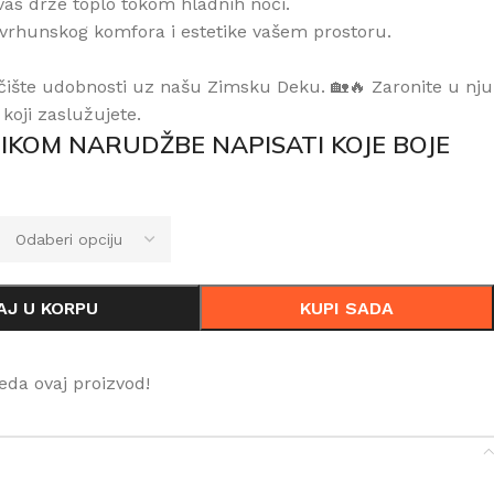
i vas drže toplo tokom hladnih noći.
 vrhunskog komfora i estetike vašem prostoru.
ište udobnosti uz našu Zimsku Deku. 🏡🔥 Zaronite u nju
j koji zaslužujete.
IKOM NARUDŽBE NAPISATI KOJE BOJE
AJ U KORPU
KUPI SADA
eda ovaj proizvod!