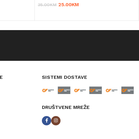
25.00
KM
35.00
KM
DODAJ U KORPU
E
SISTEMI DOSTAVE
DRUŠTVENE MREŽE