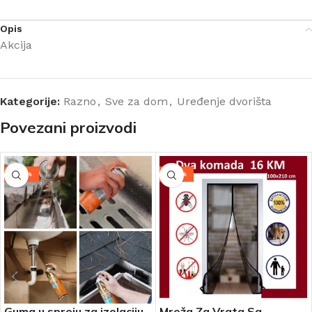
Opis
Akcija
Kategorije:
Razno
,
Sve za dom
,
Uređenje dvorišta
Povezani proizvodi
-28%
-30%
Guma u spreju za izolaciju,
Mreža Za Vrata Sa