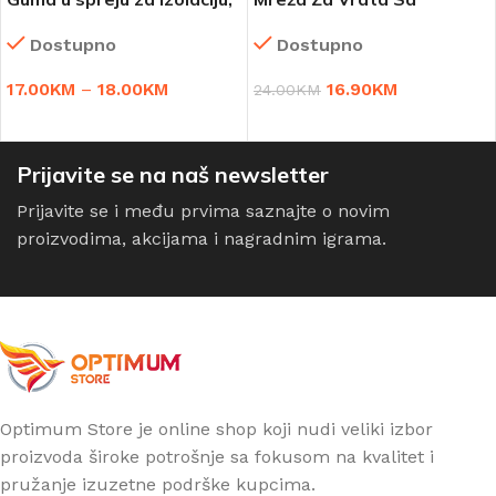
zaptivanje i lijepljenje 1+1
Magnetima Protiv
Dostupno
Dostupno
gratis
Insekata 1+1 GRATIS
17.00
KM
–
18.00
KM
16.90
KM
24.00
KM
ODABERI OPCIJE
DODAJ U KORPU
Prijavite se na naš newsletter
Prijavite se i među prvima saznajte o novim
proizvodima, akcijama i nagradnim igrama.
Optimum Store je online shop koji nudi veliki izbor
proizvoda široke potrošnje sa fokusom na kvalitet i
pružanje izuzetne podrške kupcima.