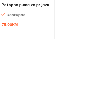
Potopna puma za prljavu
vodu 400 W
Dostupno
75.00
KM
DODAJ U KORPU