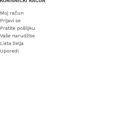
KORISNIČKI RAČUN
Moj račun
Prijavi se
Pratite pošiljku
Vaše narudžbe
Lista želja
Uporedi
INFORMACIJE
O nama
Garancija
Dostava
Kontakt
FAQ
Blog