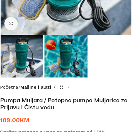
Click to enlarge
Početna
Mašine i alati
Pumpa Muljara / Potopna pumpa Muljarica za
Prljavu i Čistu vodu
109.00
KM
Snažna potopna pumpa sa motorom od 1 kW