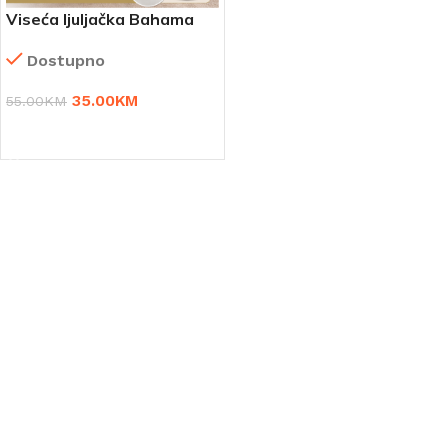
Viseća ljuljačka Bahama
Dostupno
35.00
KM
55.00
KM
DODAJ U KORPU