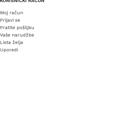
KORISNIČKI RAČUN
Moj račun
Prijavi se
Pratite pošiljku
Vaše narudžbe
Lista želja
Uporedi
INFORMACIJE
O nama
Garancija
Dostava
Kontakt
FAQ
Blog