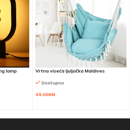
ng lamp
Vrtna viseća ljuljačka Maldives
Dostupno
49.00
KM
DODAJ U KORPU