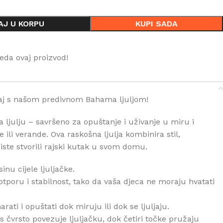
AJ U KORPU
KUPI SADA
eda ovaj proizvod!
ećaj s našom predivnom Bahama ljuljom!
julju – savršeno za opuštanje i uživanje u miru i
 ili verande. Ova raskošna ljulja kombinira stil,
iste stvorili rajski kutak u svom domu.
inu cijele ljuljačke.
tporu i stabilnost, tako da vaša djeca ne moraju hvatati
i i opuštati dok miruju ili dok se ljuljaju.
 čvrsto povezuje ljuljačku, dok četiri točke pružaju