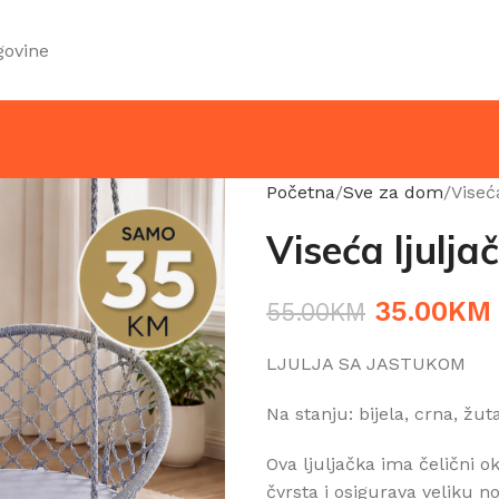
govine
Početna
Sve za dom
Viseć
Viseća ljulj
35.00
KM
55.00
KM
LJULJA SA JASTUKOM
Na stanju: bijela, crna, žut
Ova ljuljačka ima čelični 
čvrsta i osigurava veliku no