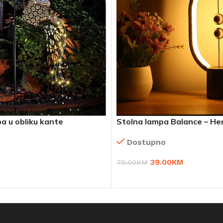
a u obliku kante
Stolna lampa Balance – He
Dostupno
39.00
KM
79.00
KM
RPU
DODAJ U KORPU