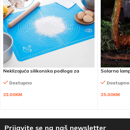
Neklizajuća silikonska podloga za
Solarna lamp
tijesto 2 komada!
Dostupno
Dostupno
25.00
KM
23.00
KM
DODAJ U KO
DODAJ U KORPU
Prijavite se na naš newsletter