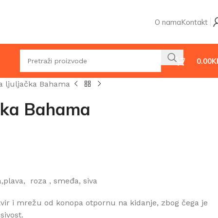
O nama
Kontakt
0.00
K
a ljuljačka Bahama
ačka Bahama
a,plava, roza , smeđa, siva
okvir i mrežu od konopa otpornu na kidanje, zbog čega je
sivost.