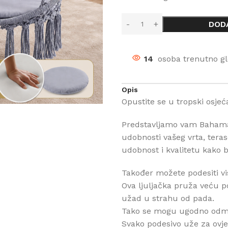
DOD
14
osoba trenutno gl
Opis
Opustite se u tropski osj
Predstavljamo vam Bahama l
udobnosti vašeg vrta, terase
udobnost i kvalitetu kako b
Također možete podesiti vis
Ova ljuljačka pruža veću po
užad u strahu od pada.
Tako se mogu ugodno odmarat
Svako podesivo uže za ovjes