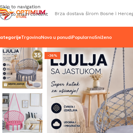
Skip to navigation
Brza dostava širom Bosne i Herce
Skip to main content
ategorije
Trgovina
Novo u ponudi
Popularno
Sniženo
-36%