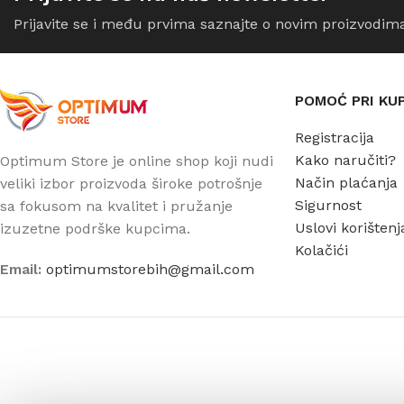
Prijavite se i među prvima saznajte o novim proizvodim
POMOĆ PRI KU
Registracija
Kako naručiti?
Optimum Store je online shop koji nudi
Način plaćanja
veliki izbor proizvoda široke potrošnje
Sigurnost
sa fokusom na kvalitet i pružanje
Uslovi korištenj
izuzetne podrške kupcima.
Kolačići
Email:
optimumstorebih@gmail.com