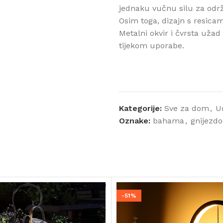
jednaku vučnu silu za održ
Osim toga, dizajn s resicam
Metalni okvir i čvrsta užad
tijekom uporabe.
Kategorije:
Sve za dom
,
U
Oznake:
bahama
,
gnijezdo
-51%