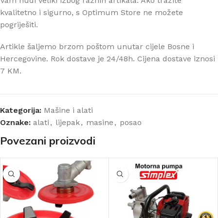
Vam nudi veliki izbog raznih artikala. Ako tražite
kvalitetno i sigurno, s Optimum Store ne možete
pogriješiti.
Artikle šaljemo brzom poštom unutar cijele Bosne i
Hercegovine. Rok dostave je 24/48h. Cijena dostave iznosi
7 KM.
Kategorija:
Mašine i alati
Oznake:
alati
,
lijepak
,
masine
,
posao
Povezani proizvodi