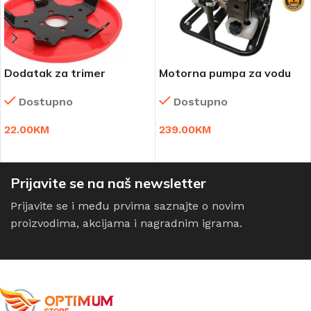
Dodatak za trimer
Motorna pumpa za vodu
Weeder Plate 2 kompleta
Simplex JP-WP26
Dostupno
Dostupno
22.00
KM
239.00
KM
DODAJ U KORPU
DODAJ U KORPU
Prijavite se na naš newsletter
Prijavite se i među prvima saznajte o novim
proizvodima, akcijama i nagradnim igrama.