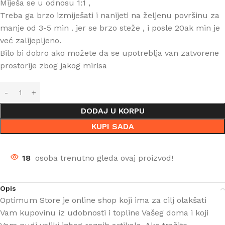
Miješa se u odnosu 1:1 ,
Treba ga brzo izmiješati i nanijeti na željenu površinu za
manje od 3-5 min . jer se brzo steže , i posle 20ak min je
već zalijepljeno.
Bilo bi dobro ako možete da se upotreblja van zatvorene
prostorije zbog jakog mirisa
DODAJ U KORPU
KUPI SADA
18
osoba trenutno gleda ovaj proizvod!
Opis
Optimum Store je online shop koji ima za cilj olakšati
Vam kupovinu iz udobnosti i topline Vašeg doma i koji