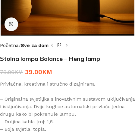
Click to enlarge
Početna
Sve za dom
Stolna lampa Balance – Heng lamp
39.00
KM
79.00
KM
Privlačna, kreativna i stručno dizajnirana
– Originalna svjetiljka s inovativnim sustavom uključivanja
i isključivanja. Dvije kuglice automatski privlače jedna
drugu kako bi pokrenule lampu.
– Duljina kabla [m]: 1,5.
– Boja svjetla: topla.