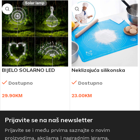
BIJELO SOLARNO LED
Neklizajuća silikonska
DRVCE (2+2 gratis )
podloga za tijesto 2
Dostupno
Dostupno
komada!
29.90
KM
23.00
KM
DODAJ U KORPU
DODAJ U KORPU
Prijavite se na naš newsletter
Prijavite se i među prvima saznajte o novim
proizvodima, akcijama i nagradnim igrama.