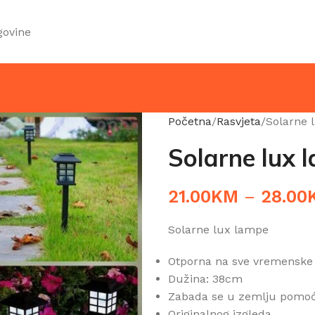
govine
Početna
Rasvjeta
Solarne 
Solarne lux 
21.00
KM
–
28.00
Solarne lux lampe
Otporna na sve vremenske
Dužina: 38cm
Zabada se u zemlju pomoću
Originalnog izgleda.