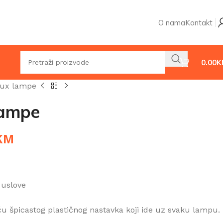
O nama
Kontakt
0.00
K
lux lampe
lampe
KM
 uslove
 špicastog plastičnog nastavka koji ide uz svaku lampu.