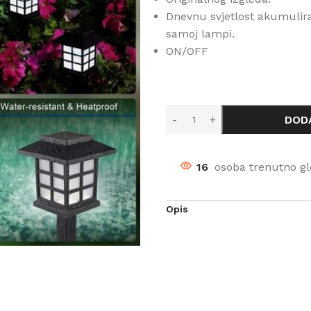
Dnevnu svjetlost akumulira 
samoj lampi.
ON/OFF
DOD
16
osoba trenutno gl
Opis