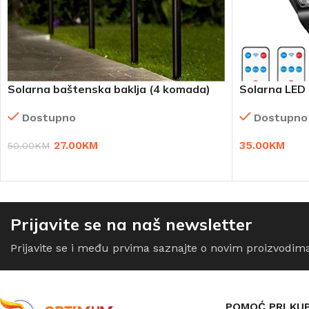
Solarna baštenska baklja (4 komada)
Solarna LED 
Dostupno
Dostupno
27.00
KM
35.00
KM
50.00
KM
DODAJ U KORPU
DODAJ U KO
Prijavite se na naš newsletter
Prijavite se i među prvima saznajte o novim proizvodim
POMOĆ PRI KU