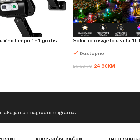
ulična lampa 1+1 gratis
Solarna rasvjeta u vrtu 1
Dostupno
24.90
KM
26.00
KM
RPU
DODAJ U KORPU
a, akcijama i nagradnim igrama.
POVINI
KORISNIČKI RAČUN
INFORMACIJ