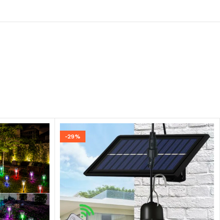
e
-29%