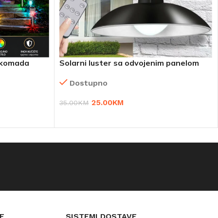
0 komada
Solarni luster sa odvojenim panelom
Dostupno
25.00
KM
35.00
KM
DODAJ U KORPU
E
SISTEMI DOSTAVE