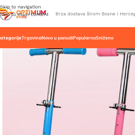
Skip to navigation
Brza dostava širom Bosne i Herce
Skip to main content
ategorije
Trgovina
Novo u ponudi
Popularno
Sniženo