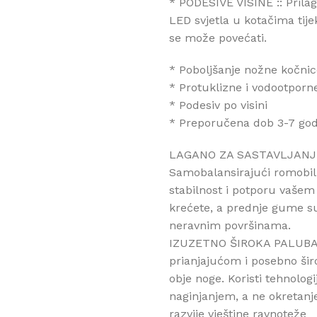
* PODESIVE VISINE :: Prilago
LED svjetla u kotačima tij
se može povećati.
* Poboljšanje nožne kočnic
* Protuklizne i vodootporn
* Podesiv po visini
* Preporučena dob 3-7 god
LAGANO ZA SASTAVLJANJE::O
Samobalansirajući romobil 
stabilnost i potporu vašem 
krećete, a prednje gume su 
neravnim površinama.
IZUZETNO ŠIROKA PALUBA 
prianjajućom i posebno šir
obje noge. Koristi tehnolo
naginjanjem, a ne okretan
razvije vještine ravnoteže