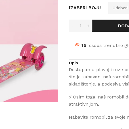
IZABERI BOJU
DOD
15
osoba trenutno gl
Opis
Dostupan u plavoj i roze bo
što je zabavan, naš romobi
skladištenje, a podesiva vi
⚡️ Osim toga, naš romobil do
atraktivnijom.
Nabavite romobil za svoje 