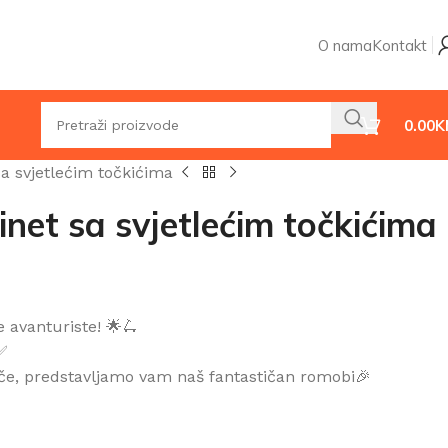
O nama
Kontakt
0.00
K
sa svjetlećim točkićima
inet sa svjetlećim točkićima
 avanturiste! 🌟🛴
✅
ače, predstavljamo vam naš fantastičan romobi🎉