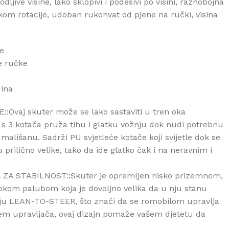
dljive visine, lako sklopivi i podesivi po visini, raznobojna
ekom rotacije, udoban rukohvat od pjene na ručki, visina
e
e ručke
ina
vaj skuter može se lako sastaviti u tren oka
s 3 kotača pruža tihu i glatku vožnju dok nudi potrebnu
mališanu. Sadrži PU svjetleće kotače koji svijetle dok se
prilično velike, tako da ide glatko čak i na neravnim i
ZA STABILNOST::Skuter je opremljen nisko prizemnom,
okom palubom koja je dovoljno velika da u nju stanu
giju LEAN-TO-STEER, što znači da se romobilom upravlja
jem upravljača, ovaj dizajn pomaže vašem djetetu da