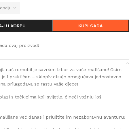
AJ U KORPU
KUPI SADA
eda ovaj proizvod!
ji. naš romobil je savršen izbor za vaše mališane! Osim
l je i praktičan – sklopiv dizajn omogućava jednostavno
sina prilagođava se rastu vaše djece!
lazi s točkićima koji svijetle, čineći vožnju još
mališane već danas i priuštite im nezaboravnu avanturu!