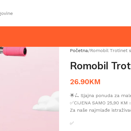
govine
Početna
Romobil Trotinet 
Romobil Trot
26.90
KM
🌟🛴 Sjajna ponuda za male
✅CIJENA SAMO 25,90 KM 
Za naše najmlađe istraživ
✅