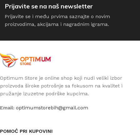
Prijavite se na naš newsletter
Prijavite se i među prvima saznajte o novim
proizvodima, akcijama i nagradnim igrama.
Optimum Store je online shop koji nudi veliki izbor
proizvoda široke potrošnje sa fokusom na kvalitet i
pružanje izuzetne podrške kupcima.
Email:
optimumstorebih@gmail.com
POMOĆ PRI KUPOVINI