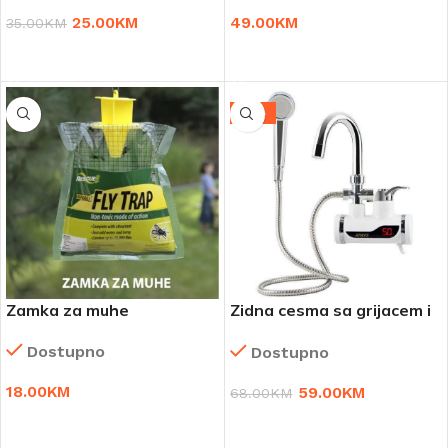
25.00
KM
49.00
KM
35.00
KM
DODAJ U KORPU
DODAJ U KORPU
-13%
Zamka za muhe
Zidna cesma sa grijacem i
sa tusem instant digitalna
Dostupno
Dostupno
18.00
KM
59.00
KM
68.00
KM
DODAJ U KORPU
DODAJ U KORPU