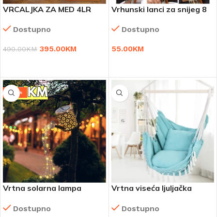
VRCALJKA ZA MED 4LR
Vrhunski lanci za snijeg 8
INOX – AKCIJA 395 KM
komada
Dostupno
Dostupno
395.00
KM
55.00
KM
490.00
KM
DODAJ U KORPU
DODAJ U KORPU
-29%
Vrtna solarna lampa
Vrtna viseća ljuljačka
Water
Maldives
Dostupno
Dostupno