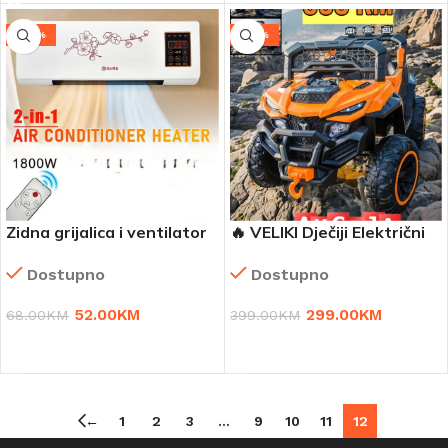
-24%
-25%
Zidna grijalica i ventilator
🔥 VELIKI Dječiji Električni
2u1
Džip – sa daljinskim
Dostupno
Dostupno
upravljačem 🚗⚡
52.00
KM
299.00
KM
68.00
KM
399.00
KM
DODAJ U KORPU
ODABERI OPCIJE
←
1
2
3
…
9
10
11
12