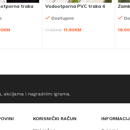
ootporna traka
Vodootporna PVC traka 4
Zamk
ni
komada 11,90 KM
Do
o
Dostupno
18.00
00
KM
11.90
KM
17.00
KM
DOD
ORPU
DODAJ U KORPU
a, akcijama i nagradnim igrama.
POVINI
KORISNIČKI RAČUN
INFORMACIJ