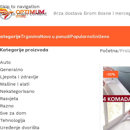
Skip to navigation
Brza dostava širom Bosne i Herce
Skip to main content
ategorije
Trgovina
Novo u ponudi
Popularno
Sniženo
Kategorije proizvoda
Početna
Proi
Auto
Generalno
-32%
Ljepota i zdravlje
Mašine i alati
Nekategorisano
Rasvjeta
Razno
Sve za dom
Tehnologija
Uređenje dvorišta