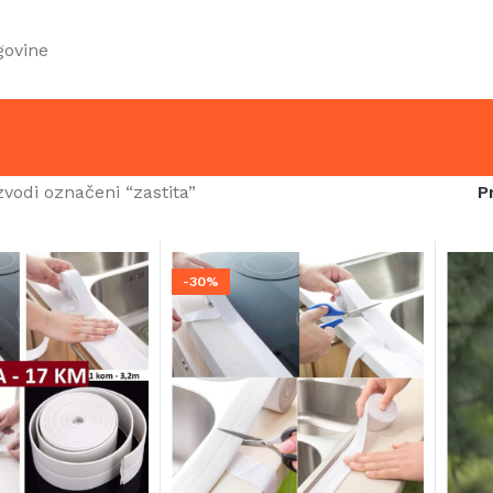
govine
zvodi označeni “zastita”
P
-30%