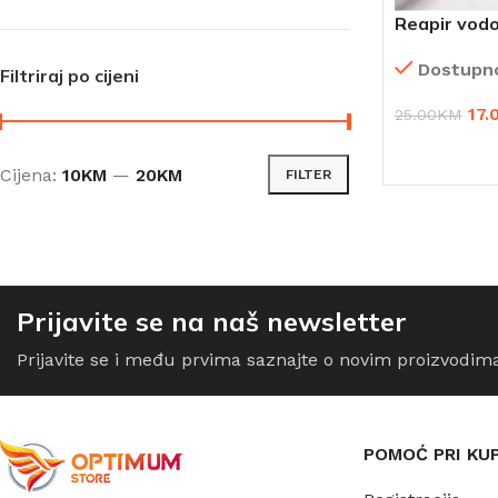
Reapir vod
protiv plijes
Dostupn
Filtriraj po cijeni
17.
25.00
KM
DODAJ U K
Cijena:
10KM
—
20KM
FILTER
Prijavite se na naš newsletter
Prijavite se i među prvima saznajte o novim proizvodim
POMOĆ PRI KU