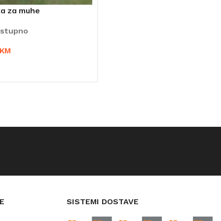
a za muhe
stupno
KM
AJ U KORPU
E
SISTEMI DOSTAVE