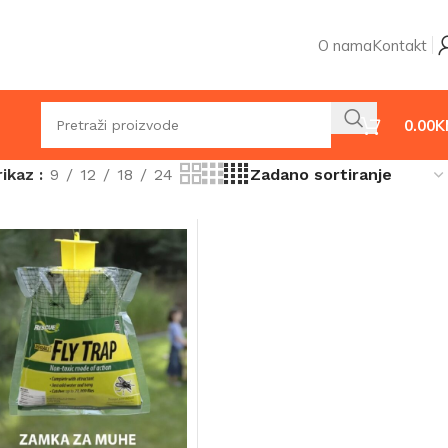
O nama
Kontakt
0.00
K
rikaz
9
12
18
24