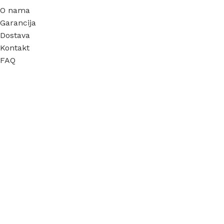
O nama
Garancija
Dostava
Kontakt
FAQ
Blog
SISTEMI DOSTAVE
DRUŠTVENE MREŽE