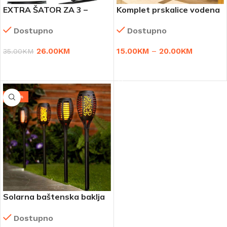
EXTRA ŠATOR ZA 3 –
Komplet prskalice vodena
SNIZENO
magla
Dostupno
Dostupno
26.00
KM
15.00
KM
–
20.00
KM
35.00
KM
DODAJ U KORPU
ODABERI OPCIJE
-46%
Solarna baštenska baklja
(4 komada)
Dostupno