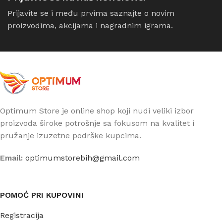
Prijavite se i među prvima saznajte o novim
proizvodima, akcijama i nagradnim igrama.
Optimum Store je online shop koji nudi veliki izbor
proizvoda široke potrošnje sa fokusom na kvalitet i
pružanje izuzetne podrške kupcima.
Email:
optimumstorebih@gmail.com
POMOĆ PRI KUPOVINI
Registracija