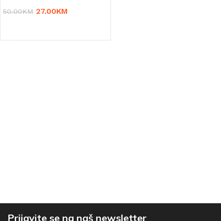
27.00
KM
50.00
KM
DODAJ U KORPU
Prijavite se na naš newsletter