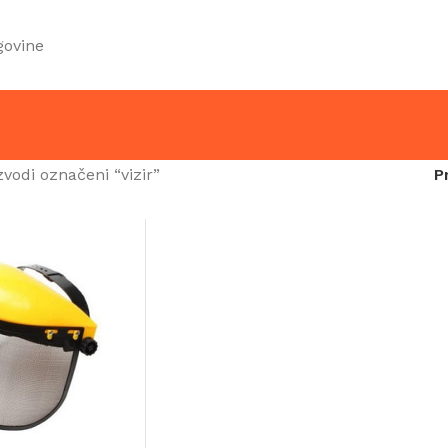
govine
zvodi označeni “vizir”
P