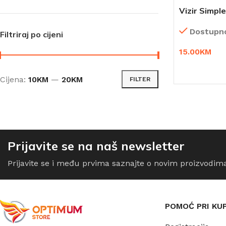
Vizir Simpl
Dostupn
Filtriraj po cijeni
15.00
KM
DODAJ U K
Cijena:
10KM
—
20KM
FILTER
Prijavite se na naš newsletter
Prijavite se i među prvima saznajte o novim proizvodim
POMOĆ PRI KU