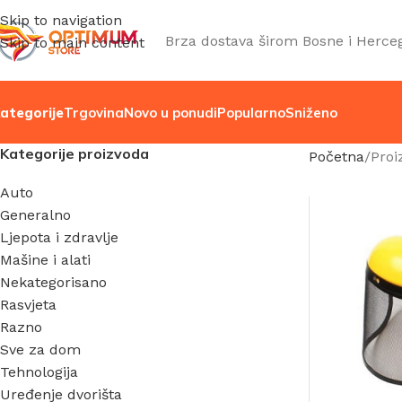
Skip to navigation
Brza dostava širom Bosne i Herce
Skip to main content
ategorije
Trgovina
Novo u ponudi
Popularno
Sniženo
Kategorije proizvoda
Početna
Proi
Auto
Generalno
Ljepota i zdravlje
Mašine i alati
Nekategorisano
Rasvjeta
Razno
Sve za dom
Tehnologija
Uređenje dvorišta