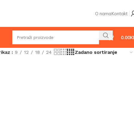
O nama
Kontakt
0.00
K
rikaz
9
12
18
24