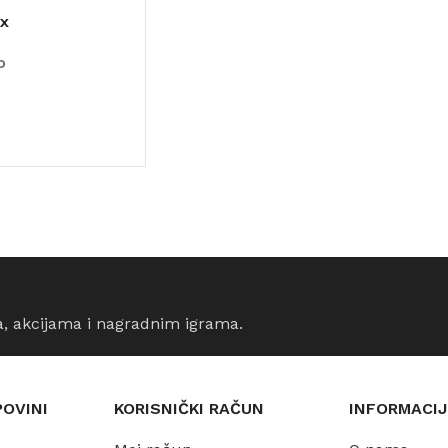
ex
o
ORPU
a, akcijama i nagradnim igrama.
POVINI
KORISNIČKI RAČUN
INFORMACIJ