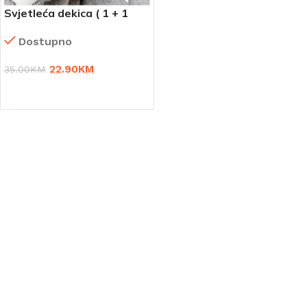
Svjetleća dekica ( 1 + 1
gratis )
Dostupno
22.90
KM
35.00
KM
DODAJ U KORPU