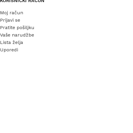
KORISNIČKI RAČUN
Moj račun
Prijavi se
Pratite pošiljku
Vaše narudžbe
Lista želja
Uporedi
INFORMACIJE
O nama
Garancija
Dostava
Kontakt
FAQ
Blog