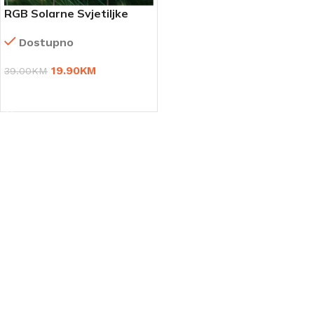
RGB Solarne Svjetiljke
Svitac – 2 komada
Dostupno
19.90
KM
39.00
KM
DODAJ U KORPU