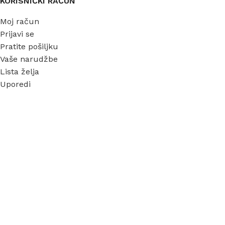
KORISNIČKI RAČUN
Moj račun
Prijavi se
Pratite pošiljku
Vaše narudžbe
Lista želja
Uporedi
INFORMACIJE
O nama
Garancija
Dostava
Kontakt
FAQ
Blog