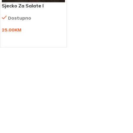
Sjecko Za Salate I
Orašasto Voće
Dostupno
25.00
KM
DODAJ U KORPU