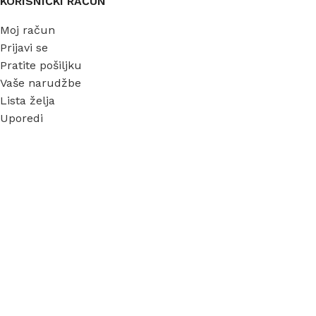
KORISNIČKI RAČUN
Moj račun
Prijavi se
Pratite pošiljku
Vaše narudžbe
Lista želja
Uporedi
INFORMACIJE
O nama
Garancija
Dostava
Kontakt
FAQ
Blog