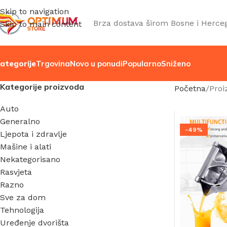
Skip to navigation
Brza dostava širom Bosne i Herce
Skip to main content
ategorije
Trgovina
Novo u ponudi
Popularno
Sniženo
Kategorije proizvoda
Početna
Proi
Auto
Generalno
-49%
Ljepota i zdravlje
Mašine i alati
Nekategorisano
Rasvjeta
Razno
Sve za dom
Tehnologija
Uređenje dvorišta