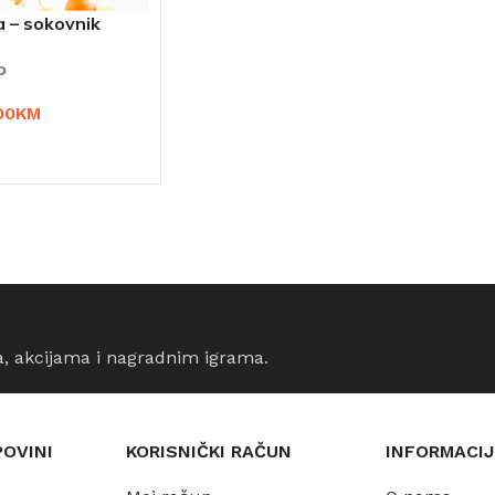
 – sokovnik
o
00
KM
ORPU
a, akcijama i nagradnim igrama.
POVINI
KORISNIČKI RAČUN
INFORMACIJ