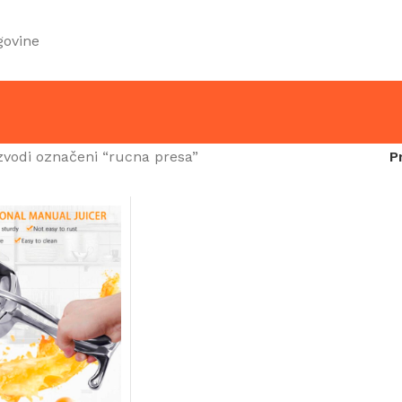
govine
zvodi označeni “rucna presa”
P