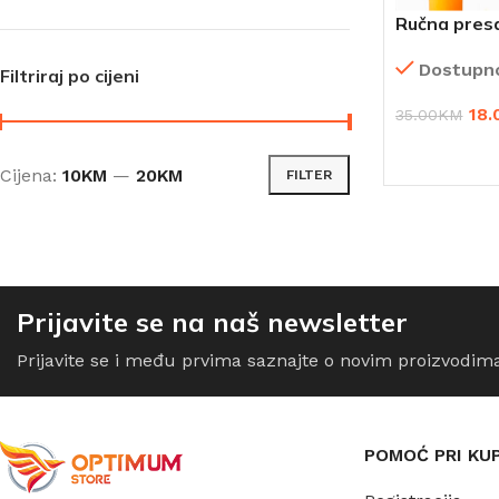
Ručna presa
Dostupn
Filtriraj po cijeni
18.
35.00
KM
DODAJ U K
Cijena:
10KM
—
20KM
FILTER
Prijavite se na naš newsletter
Prijavite se i među prvima saznajte o novim proizvodim
POMOĆ PRI KU