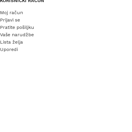
KORISNIČKI RAČUN
Moj račun
Prijavi se
Pratite pošiljku
Vaše narudžbe
Lista želja
Uporedi
INFORMACIJE
O nama
Garancija
Dostava
Kontakt
FAQ
Blog