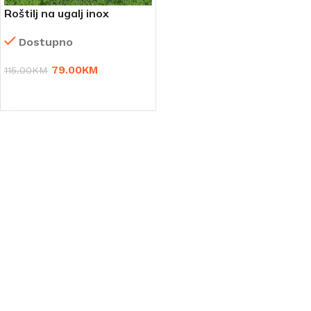
Roštilj na ugalj inox
Dostupno
79.00
KM
115.00
KM
DODAJ U KORPU