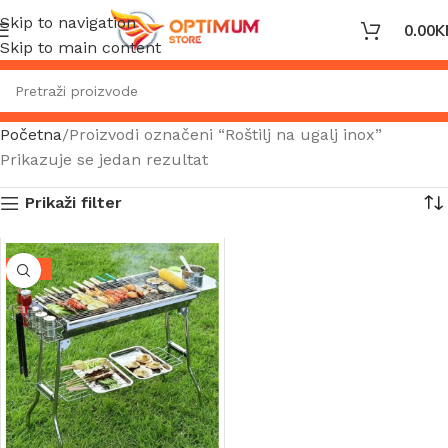
Skip to navigation
0.00
K
Skip to main content
Početna
Proizvodi označeni “Roštilj na ugalj inox”
Prikazuje se jedan rezultat
Prikaži filter
-31%