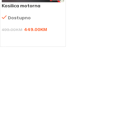
Kosilica motorna
samohodna Simplex 40Z-L
Dostupno
449.00
KM
499.00
KM
DODAJ U KORPU