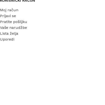
KORISNIČKI RAČUN
Moj račun
Prijavi se
Pratite pošiljku
Vaše narudžbe
Lista želja
Uporedi
INFORMACIJE
O nama
Garancija
Dostava
Kontakt
FAQ
Blog