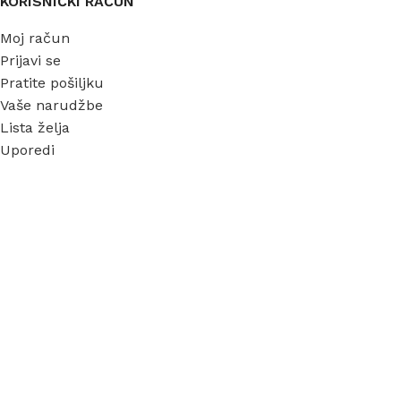
KORISNIČKI RAČUN
Moj račun
Prijavi se
Pratite pošiljku
Vaše narudžbe
Lista želja
Uporedi
INFORMACIJE
O nama
Garancija
Dostava
Kontakt
FAQ
Blog