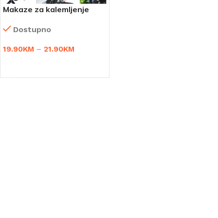
Makaze za kalemljenje
voća
Dostupno
19.90
KM
–
21.90
KM
ODABERI OPCIJE