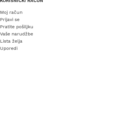
KORISNIČKI RAČUN
Moj račun
Prijavi se
Pratite pošiljku
Vaše narudžbe
Lista želja
Uporedi
INFORMACIJE
O nama
Garancija
Dostava
Kontakt
FAQ
Blog