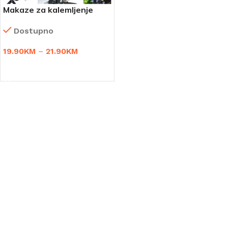
Makaze za kalemljenje
voća
Dostupno
19.90
KM
–
21.90
KM
ODABERI OPCIJE