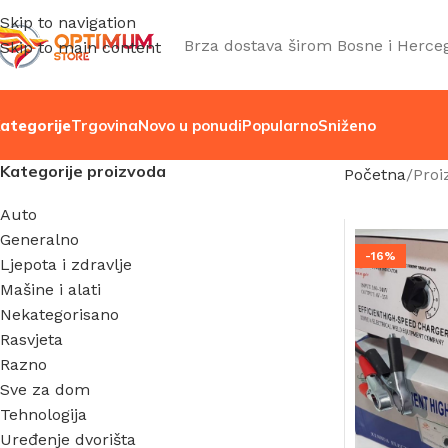
Skip to navigation
Brza dostava širom Bosne i Herce
Skip to main content
ategorije
Trgovina
Novo u ponudi
Popularno
Sniženo
Kategorije proizvoda
Početna
Proi
Auto
Generalno
-16%
Ljepota i zdravlje
Mašine i alati
Nekategorisano
Rasvjeta
Razno
Sve za dom
Tehnologija
Uređenje dvorišta