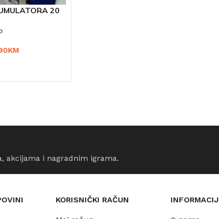
UMULATORA 20
ravljac
o
90
KM
ORPU
a, akcijama i nagradnim igrama.
POVINI
KORISNIČKI RAČUN
INFORMACIJ