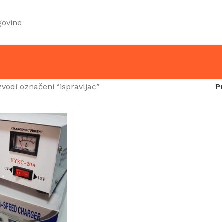
govine
zvodi označeni “ispravljac”
P