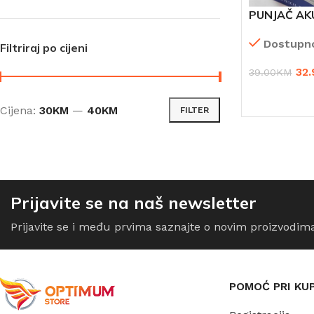
PUNJAČ AK
AMPERA isp
Dostupn
Filtriraj po cijeni
32.
39.00
KM
DODAJ U K
Cijena:
30KM
—
40KM
FILTER
Prijavite se na naš newsletter
Prijavite se i među prvima saznajte o novim proizvodim
POMOĆ PRI KU