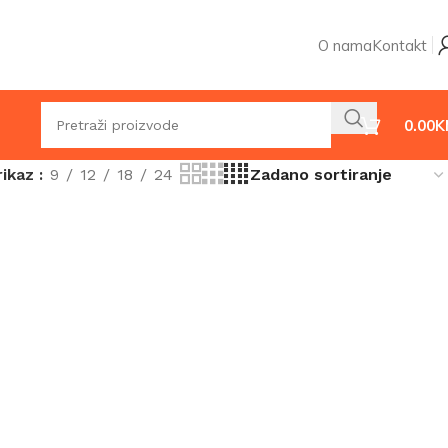
O nama
Kontakt
0.00
K
rikaz
9
12
18
24