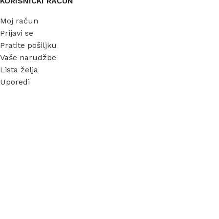
KORISNIČKI RAČUN
Moj račun
Prijavi se
Pratite pošiljku
Vaše narudžbe
Lista želja
Uporedi
INFORMACIJE
O nama
Garancija
Dostava
Kontakt
FAQ
Blog