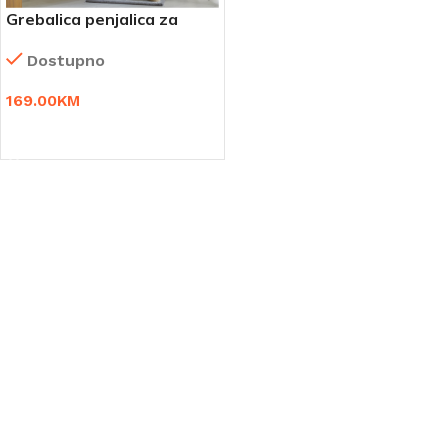
Grebalica penjalica za
mačke mace Lya
Dostupno
169.00
KM
DODAJ U KORPU