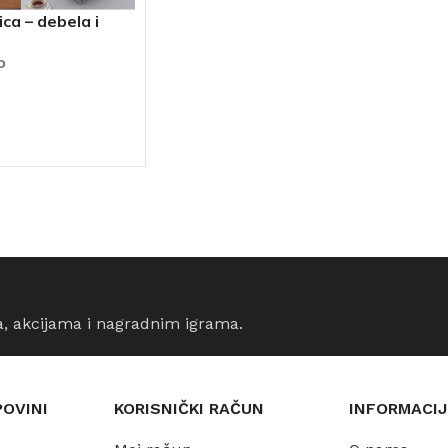
ca – debela i
o
CIJE
a, akcijama i nagradnim igrama.
POVINI
KORISNIČKI RAČUN
INFORMACIJ