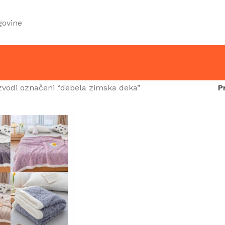
govine
zvodi označeni “debela zimska deka”
P