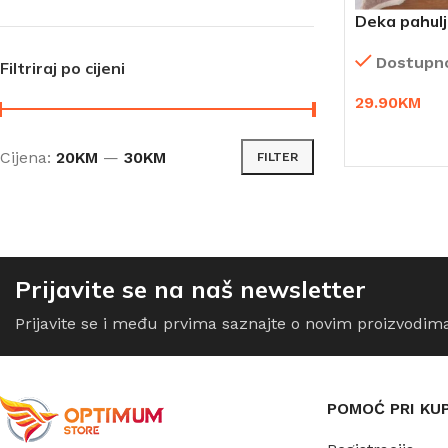
Deka pahulji
mekana
Dostupn
Filtriraj po cijeni
29.90
KM
ODABERI OP
Cijena:
20KM
—
30KM
FILTER
Prijavite se na naš newsletter
Prijavite se i među prvima saznajte o novim proizvodim
POMOĆ PRI KU