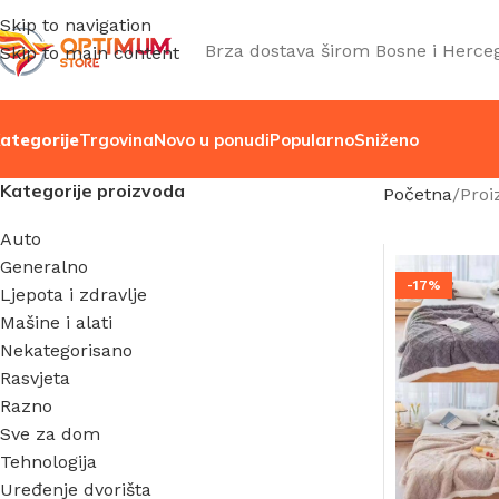
Skip to navigation
Brza dostava širom Bosne i Herce
Skip to main content
ategorije
Trgovina
Novo u ponudi
Popularno
Sniženo
Kategorije proizvoda
Početna
Proi
Auto
Generalno
-17%
Ljepota i zdravlje
Mašine i alati
Nekategorisano
Rasvjeta
Razno
Sve za dom
Tehnologija
Uređenje dvorišta