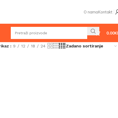
O nama
Kontakt
0.00
K
rikaz
9
12
18
24