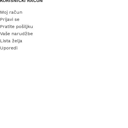
KORISNIČKI RAČUN
Moj račun
Prijavi se
Pratite pošiljku
Vaše narudžbe
Lista želja
Uporedi
INFORMACIJE
O nama
Garancija
Dostava
Kontakt
FAQ
Blog