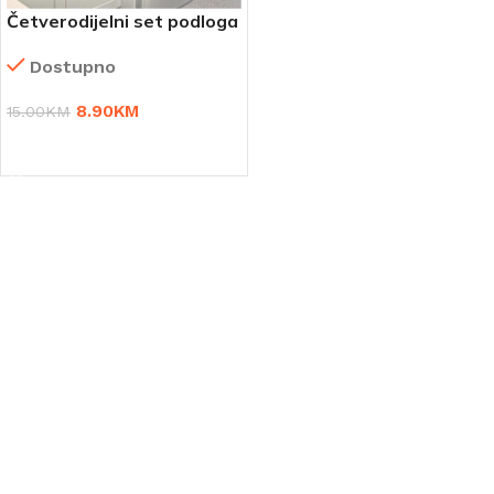
Četverodijelni set podloga
protiv buke i klizanja za
Dostupno
veš mašinu
8.90
KM
15.00
KM
DODAJ U KORPU