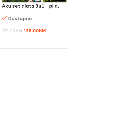
Aku set alata 3u1 – pila,
makaze i teleskopski štap
Dostupno
2 m
139.00
KM
159.00
KM
DODAJ U KORPU