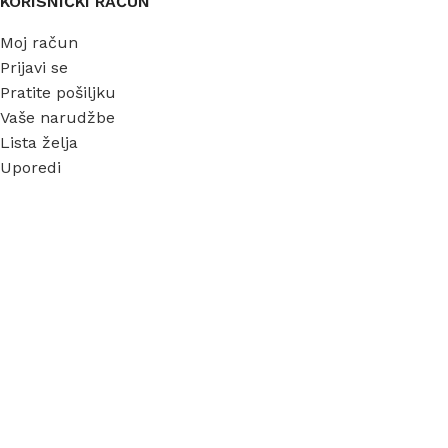
KORISNIČKI RAČUN
Moj račun
Prijavi se
Pratite pošiljku
Vaše narudžbe
Lista želja
Uporedi
INFORMACIJE
O nama
Garancija
Dostava
Kontakt
FAQ
Blog