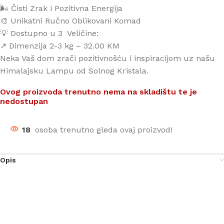
🌬️ Čisti Zrak i Pozitivna Energija
🎨 Unikatni Ručno Oblikovani Komad
💡 Dostupno u 3 Veličine:
↗️ Dimenzija 2-3 kg – 32.00 KM
Neka Vaš dom zrači pozitivnošću i inspiracijom uz našu
Himalajsku Lampu od Solnog Kristala.
Ovog proizvoda trenutno nema na skladištu te je
nedostupan
18
osoba trenutno gleda ovaj proizvod!
Opis
Pronađite harmoniju i unutarnji mir uz blistavu toplinu
naše Himalajske Lampe od Solnog Kristala!
Iskusite ljepotu kristalnog svjetla i učinite svoj prostor
posebnim. 🏡