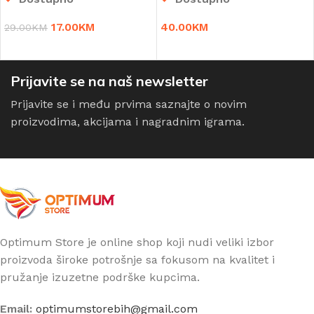
17.00
KM
40.00
KM
29.00
KM
DODAJ U KORPU
DODAJ U KORPU
Prijavite se na naš newsletter
Prijavite se i među prvima saznajte o novim
proizvodima, akcijama i nagradnim igrama.
Optimum Store je online shop koji nudi veliki izbor
proizvoda široke potrošnje sa fokusom na kvalitet i
pružanje izuzetne podrške kupcima.
Email:
optimumstorebih@gmail.com