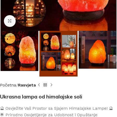
Click to enlarge
Početna
Rasvjeta
Ukrasna lampa od himalajske soli
🔮 Osvježite Vaš Prostor sa Sjajem Himalajske Lampe! 🔮
🌟 Prirodno Osvjetljenje za Udobnost i Opuštanje