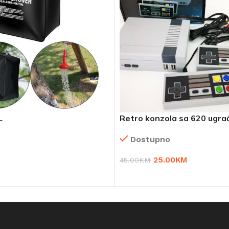
L
Retro konzola sa 620 ugrađ
2 džojstika
Dostupno
25.00
KM
45.00
KM
RPU
DODAJ U KORPU