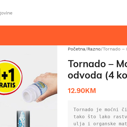
govine
Početna
Razno
Tornado – 
Tornado – Mo
odvoda (4 k
12.90
KM
Tornado je moćni č
tako što lako rastv
ulja i organske mat