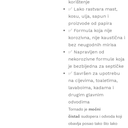
korištenje
✅
Lako rastvara mast,
kosu, ulja, sapun i
proizvode od papira
✅
Formula koja nije
korozivna, nije kaustična i
bez neugodnih mirisa
✅
Napravljen od
nekorozivne formule koja
je bezbijedna za septičke
✅
Savršen za upotrebu
na cijevima, toaletima,
lavaboima, kadama i
drugim glavnim
odvodima
Tornado je
moćni
čistač
sudopera i odvoda koji
obavlja posao tako što lako