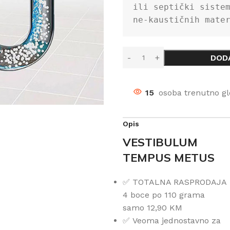
ili septički sistem
ne-kaustičnih mate
DOD
15
osoba trenutno gl
Opis
VESTIBULUM
TEMPUS METUS
✅
TOTALNA RASPRODAJA
4 boce po 110 grama
samo 12,90 KM
✅
Veoma jednostavno za