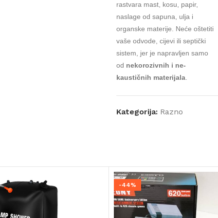
rastvara mast, kosu, papir,
naslage od sapuna, ulja i
organske materije. Neće oštetiti
vaše odvode, cijevi ili septički
sistem, jer je napravljen samo
od
nekorozivnih i ne-
kaustičnih materijala
.
Kategorija:
Razno
-44%