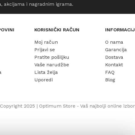
a, akcijama i nagradnim igrama.
POVINI
KORISNIČKI RAČUN
INFORMACIJ
Moj račun
O nama
Prijavi se
Garancija
Pratite pošiljku
Dostava
Vaše narudžbe
Kontakt
a
Lista želja
FAQ
Uporedi
Blog
Copyright 2025 | Optimum Store - Vaš najbolji online izbor