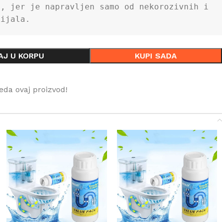
, jer je napravljen samo od nekorozivnih i 
rijala.
AJ U KORPU
KUPI SADA
eda ovaj proizvod!