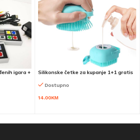
enih igara +
Silikonske četke za kupanje 1+1 gratis
Dostupno
14.00
KM
DODAJ U KORPU