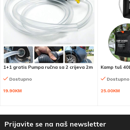
1+1 gratis Pumpa ručna sa 2 crijeva 2m
Kamp tuš 40
Dostupno
Dostupno
19.90
KM
25.00
KM
DODAJ U KORPU
DODAJ U KO
Prijavite se na naš newsletter