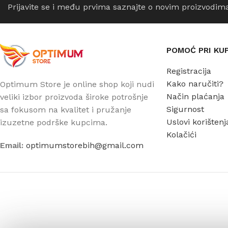
Prijavite se i među prvima saznajte o novim proizvodim
POMOĆ PRI KU
Registracija
Kako naručiti?
Optimum Store je online shop koji nudi
Način plaćanja
veliki izbor proizvoda široke potrošnje
Sigurnost
sa fokusom na kvalitet i pružanje
Uslovi korištenj
izuzetne podrške kupcima.
Kolačići
Email:
optimumstorebih@gmail.com