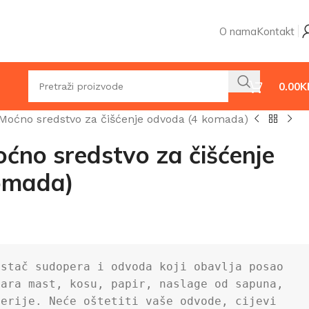
O nama
Kontakt
0.00
K
Moćno sredstvo za čišćenje odvoda (4 komada)
ćno sredstvo za čišćenje
omada)
istač sudopera i odvoda koji obavlja posao 
ara mast, kosu, papir, naslage od sapuna, 
erije. Neće oštetiti vaše odvode, cijevi 