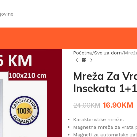
govine
Početna
Sve za dom
Mreža
Mreža Za Vr
Insekata 1+
16.90
KM
24.00
KM
Karakteristike mreže:
Magnetna mreža za vrata 
Magneti za automatsko zat