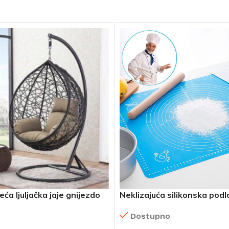
ća ljuljačka jaje gnijezdo
Neklizajuća silikonska pod
tijesto 2 komada!
Dostupno