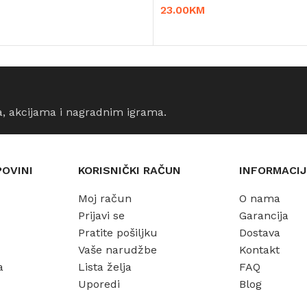
23.00
KM
IJE
DODAJ U KORPU
a, akcijama i nagradnim igrama.
POVINI
KORISNIČKI RAČUN
INFORMACIJ
Moj račun
O nama
Prijavi se
Garancija
Pratite pošiljku
Dostava
Vaše narudžbe
Kontakt
a
Lista želja
FAQ
Uporedi
Blog