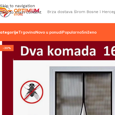
Skip to navigation
Brza dostava širom Bosne i Herce
Skip to main content
ategorije
Trgovina
Novo u ponudi
Popularno
Sniženo
-30%