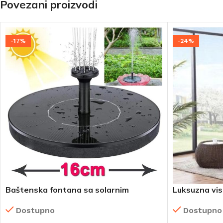
Povezani proizvodi
-17%
-24%
Baštenska fontana sa solarnim
Luksuzna vise
napajanjem
ljulja
Dostupno
Dostupno