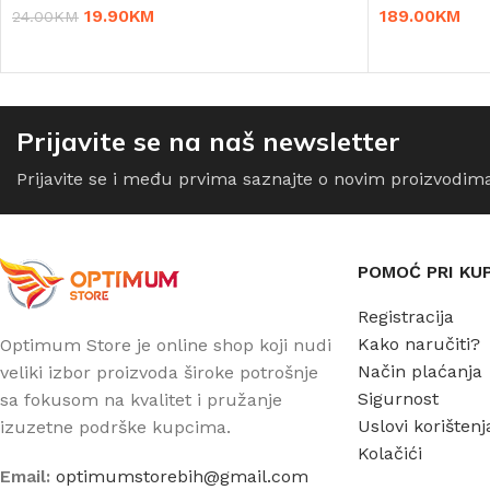
19.90
KM
189.00
KM
24.00
KM
DODAJ U KORPU
ODABERI OPC
Prijavite se na naš newsletter
Prijavite se i među prvima saznajte o novim proizvodim
POMOĆ PRI KU
Registracija
Kako naručiti?
Optimum Store je online shop koji nudi
Način plaćanja
veliki izbor proizvoda široke potrošnje
Sigurnost
sa fokusom na kvalitet i pružanje
Uslovi korištenj
izuzetne podrške kupcima.
Kolačići
Email:
optimumstorebih@gmail.com