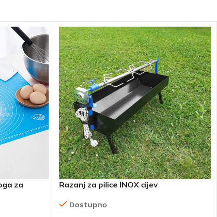
loga za
Razanj za pilice INOX cijev
Dostupno