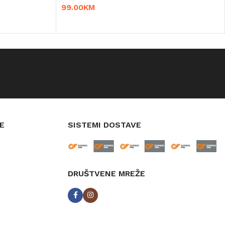
99.00
KM
DODAJ U KORPU
E
SISTEMI DOSTAVE
DRUŠTVENE MREŽE