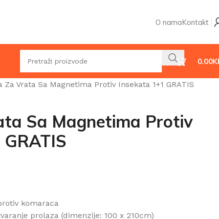
O nama
Kontakt
0.00
K
 Za Vrata Sa Magnetima Protiv Insekata 1+1 GRATIS
ata Sa Magnetima Protiv
1 GRATIS
protiv komaraca
varanje prolaza (dimenzije: 100 x 210cm)