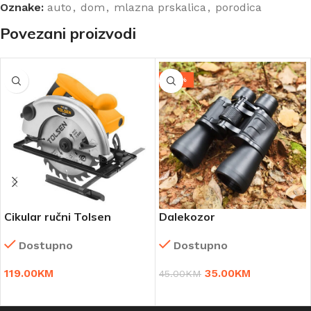
Oznake:
auto
,
dom
,
mlazna prskalica
,
porodica
Povezani proizvodi
-22%
Cikular ručni Tolsen
Dalekozor
Dostupno
Dostupno
119.00
KM
35.00
KM
45.00
KM
DODAJ U KORPU
DODAJ U KORPU