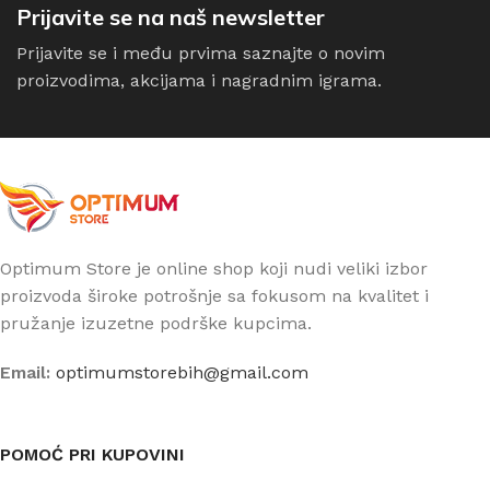
Prijavite se na naš newsletter
Prijavite se i među prvima saznajte o novim
proizvodima, akcijama i nagradnim igrama.
Optimum Store je online shop koji nudi veliki izbor
proizvoda široke potrošnje sa fokusom na kvalitet i
pružanje izuzetne podrške kupcima.
Email:
optimumstorebih@gmail.com
POMOĆ PRI KUPOVINI