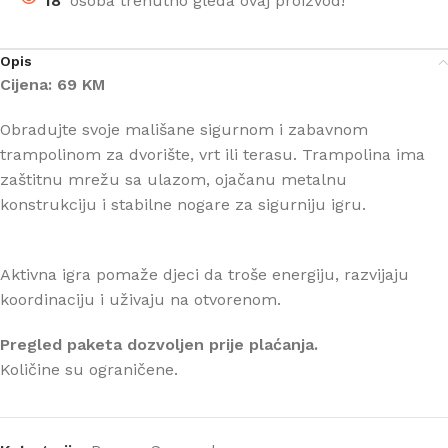
18
osoba trenutno gleda ovaj proizvod!
Opis
Cijena: 69 KM
Obradujte svoje mališane sigurnom i zabavnom
trampolinom za dvorište, vrt ili terasu. Trampolina ima
zaštitnu mrežu sa ulazom, ojačanu metalnu
konstrukciju i stabilne nogare za sigurniju igru.
Aktivna igra pomaže djeci da troše energiju, razvijaju
koordinaciju i uživaju na otvorenom.
Pregled paketa dozvoljen prije plaćanja.
Količine su ograničene.