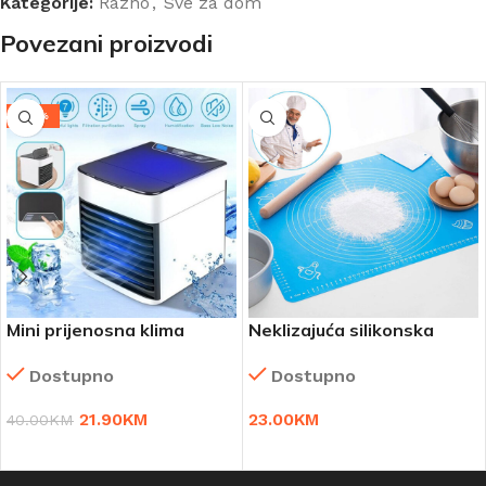
Kategorije:
Razno
,
Sve za dom
Povezani proizvodi
-45%
Mini prijenosna klima
Neklizajuća silikonska
SAMO 21.90 KM
podloga za tijesto 2
Dostupno
Dostupno
komada!
21.90
KM
23.00
KM
40.00
KM
DODAJ U KORPU
DODAJ U KORPU