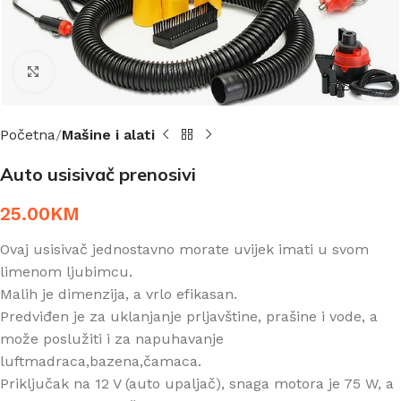
Click to enlarge
Početna
Mašine i alati
Auto usisivač prenosivi
25.00
KM
Ovaj usisivač jednostavno morate uvijek imati u svom
limenom ljubimcu.
Malih je dimenzija, a vrlo efikasan.
Predviđen je za uklanjanje prljavštine, prašine i vode, a
može poslužiti i za napuhavanje
luftmadraca,bazena,čamaca.
Priključak na 12 V (auto upaljač), snaga motora je 75 W, a