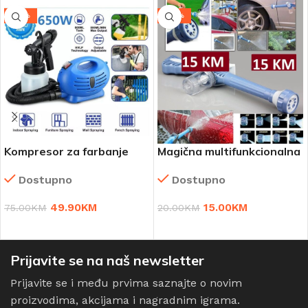
-33%
-25%
Kompresor za farbanje
Magična multifunkcionalna
Paint Zoom
prskalica
Dostupno
Dostupno
49.90
KM
15.00
KM
75.00
KM
20.00
KM
DODAJ U KORPU
DODAJ U KORPU
Prijavite se na naš newsletter
Prijavite se i među prvima saznajte o novim
proizvodima, akcijama i nagradnim igrama.