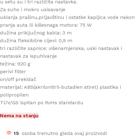
u setu su i tri različita nastavka.
Za suho i mokro usisavanje
uklanja prašinu,prljavštinu i ostatke kapljica vode nakon
pranja auta ili kišesnaga motora: 75 W
dužina priključnog kabla: 3 m
dužina fleksibilne cijevi: 0,9 m
tri različite sapnice: višenamjenska, uski nastavak i
nastavak za ispuhivanje
težina: 920 g
perivi filter
on/off prekidač
materijal: ABS(akrilonitril-butadien stirel) plastika i
polipropilen
TÜV/GS ispitan po RoHs standardu
Nema na stanju
15
osoba trenutno gleda ovaj proizvod!