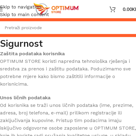
Skip to navigation
0.00
K
Skip to main content
Sigurnost
Zaštita podataka korisnika
OPTIMUM STORE koristi napredna tehnološka rješenja i
sredstva za prenos i zaštitu podataka. Poduzimamo sve
potrebne mjere kako bismo zaštitili informacije o
korisnicima.
Unos ličnih podataka
Od korisnika se traži unos ličnih podataka (ime, prezime,
adresa, broj telefona, e-mail) prilikom registracije ili
zaključivanja kupovine. Pristup tim podacima imaju
isključivo odgovorne osobe zaposlene u OPTIMUM STORE,
koje ih koriste radi pružanja kvalitetne usluge, u skladu