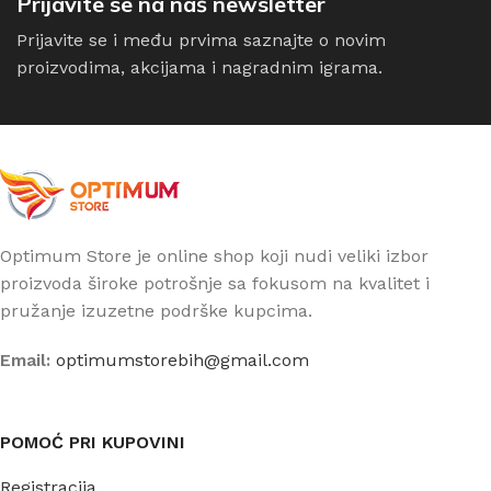
Prijavite se na naš newsletter
Prijavite se i među prvima saznajte o novim
proizvodima, akcijama i nagradnim igrama.
Optimum Store je online shop koji nudi veliki izbor
proizvoda široke potrošnje sa fokusom na kvalitet i
pružanje izuzetne podrške kupcima.
Email:
optimumstorebih@gmail.com
POMOĆ PRI KUPOVINI
Registracija