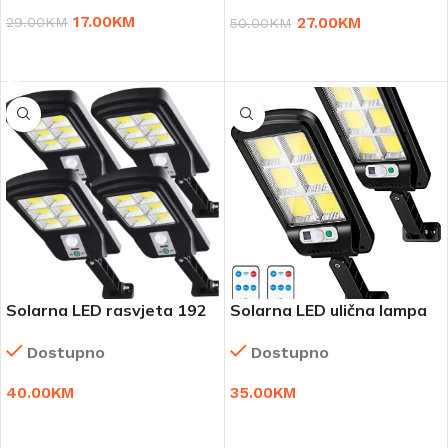
17.00
KM
27.00
KM
29.00
KM
50.00
KM
DODAJ U KORPU
DODAJ U KORPU
Solarna LED rasvjeta 192
Solarna LED ulična lampa
W
1+1 gratis
Dostupno
Dostupno
40.00
KM
35.00
KM
DODAJ U KORPU
DODAJ U KORPU