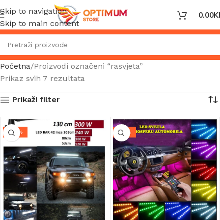
Skip to navigation
0.00
K
Skip to main content
Početna
Proizvodi označeni “rasvjeta”
Prikaz svih 7 rezultata
Prikaži filter
-27%
-41%