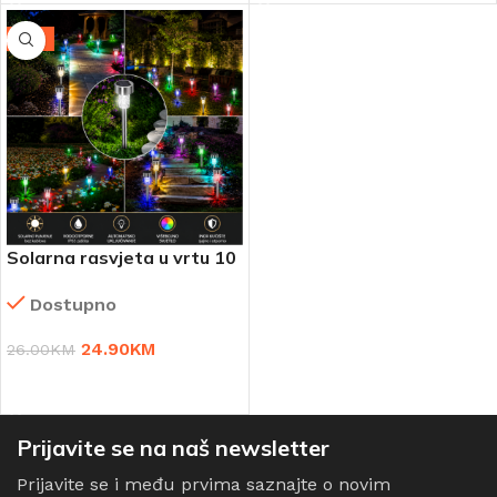
-4%
Solarna rasvjeta u vrtu 10
komada
Dostupno
24.90
KM
26.00
KM
DODAJ U KORPU
Prijavite se na naš newsletter
Prijavite se i među prvima saznajte o novim