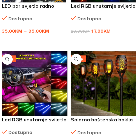
LED bar svjetlo radno
Led RGB unutarnje svijetlo
svjetlo off road
Dostupno
Dostupno
17.00
KM
35.00
KM
–
95.00
KM
29.00
KM
DODAJ U KORPU
ODABERI OPCIJE
-41%
-46%
Led RGB unutarnje svijetlo
Solarna baštenska baklja
(4 komada)
Dostupno
Dostupno