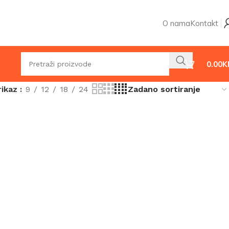
O nama
Kontakt
0.00
K
rikaz
9
12
18
24