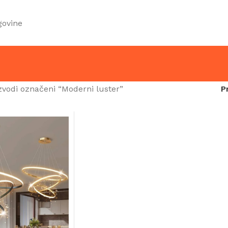
govine
zvodi označeni “Moderni luster”
P