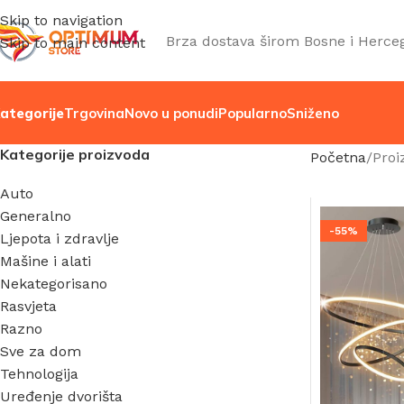
Skip to navigation
Brza dostava širom Bosne i Herce
Skip to main content
ategorije
Trgovina
Novo u ponudi
Popularno
Sniženo
Kategorije proizvoda
Početna
Proi
Auto
Generalno
-55%
Ljepota i zdravlje
Mašine i alati
Nekategorisano
Rasvjeta
Razno
Sve za dom
Tehnologija
Uređenje dvorišta