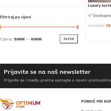
Luxury lust
Dostupn
Filtriraj po cijeni
58
129.00
KM
ODABERI OP
Cijena:
50KM
—
60KM
FILTER
Prijavite se na naš newsletter
Prijavite se i među prvima saznajte o novim proizvodim
POMOĆ PRI KU