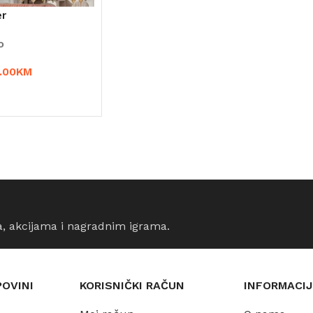
er
o
.00
KM
CIJE
a, akcijama i nagradnim igrama.
POVINI
KORISNIČKI RAČUN
INFORMACIJ