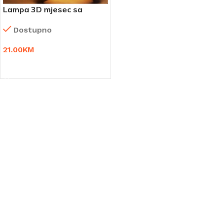
Lampa 3D mjesec sa
daljinskim upravljačem
Dostupno
21.00
KM
DODAJ U KORPU