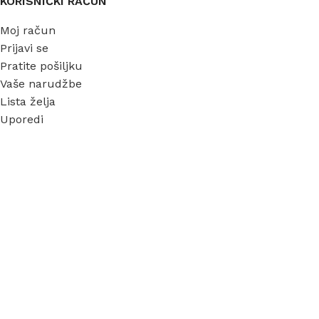
KORISNIČKI RAČUN
Moj račun
Prijavi se
Pratite pošiljku
Vaše narudžbe
Lista želja
Uporedi
INFORMACIJE
O nama
Garancija
Dostava
Kontakt
FAQ
Blog