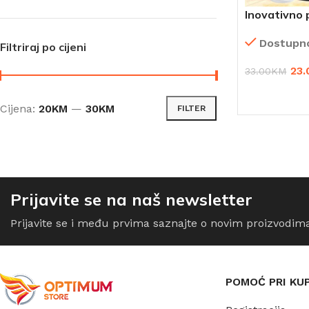
Inovativno 
Dostupn
Filtriraj po cijeni
23.
33.00
KM
DODAJ U K
Cijena:
20KM
—
30KM
FILTER
Prijavite se na naš newsletter
Prijavite se i među prvima saznajte o novim proizvodim
POMOĆ PRI KU