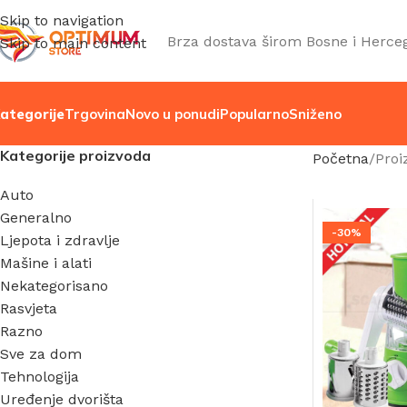
Skip to navigation
Brza dostava širom Bosne i Herce
Skip to main content
ategorije
Trgovina
Novo u ponudi
Popularno
Sniženo
Kategorije proizvoda
Početna
Proi
Auto
Generalno
-30%
Ljepota i zdravlje
Mašine i alati
Nekategorisano
Rasvjeta
Razno
Sve za dom
Tehnologija
Uređenje dvorišta