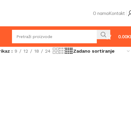
O nama
Kontakt
0.00
K
rikaz
9
12
18
24