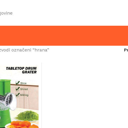
govine
zvodi označeni “hrana”
P