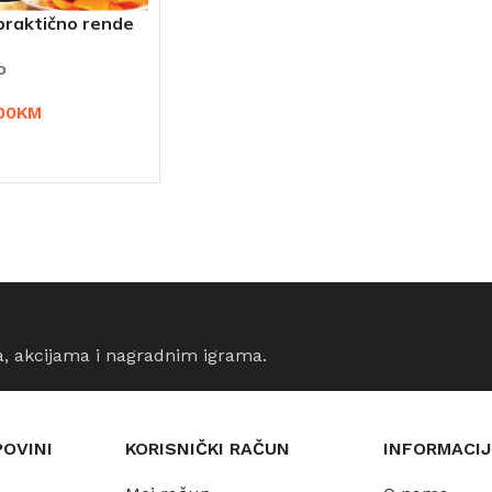
praktično rende
o
00
KM
ORPU
a, akcijama i nagradnim igrama.
POVINI
KORISNIČKI RAČUN
INFORMACIJ