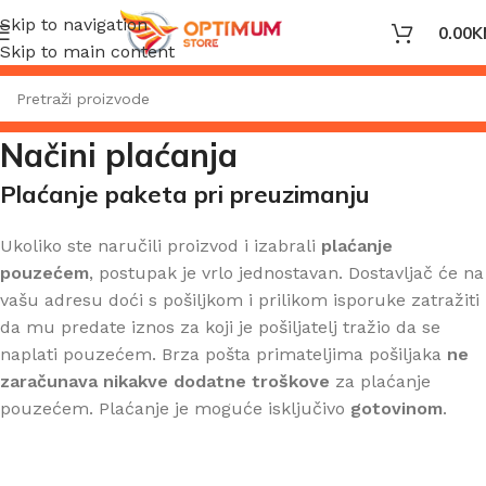
Skip to navigation
0.00
K
Skip to main content
Načini plaćanja
Plaćanje paketa pri preuzimanju
Ukoliko ste naručili proizvod i izabrali
plaćanje
pouzećem
, postupak je vrlo jednostavan. Dostavljač će na
vašu adresu doći s pošiljkom i prilikom isporuke zatražiti
da mu predate iznos za koji je pošiljatelj tražio da se
naplati pouzećem. Brza pošta primateljima pošiljaka
ne
zaračunava nikakve dodatne troškove
za plaćanje
pouzećem. Plaćanje je moguće isključivo
gotovinom
.