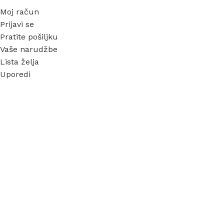
Moj račun
Prijavi se
Pratite pošiljku
Vaše narudžbe
Lista želja
Uporedi
INFORMACIJE
O nama
Garancija
Dostava
Kontakt
FAQ
Blog